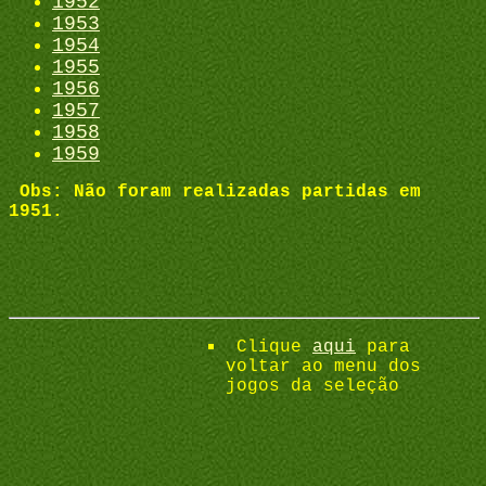
1952
1953
1954
1955
1956
1957
1958
1959
Obs: Não foram realizadas partidas em
1951.
Clique
aqui
para
voltar ao menu dos
jogos da seleção