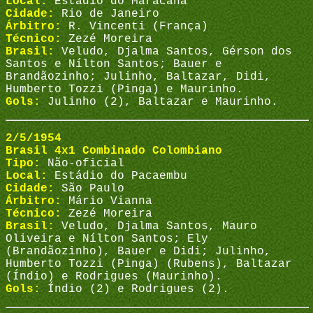
Local:
Estádio do Maracanã
Cidade:
Rio de Janeiro
Árbitro:
R. Vincenti (França)
Técnico:
Zezé Moreira
Brasil:
Veludo, Djalma Santos, Gérson dos
Santos e Nílton Santos; Bauer e
Brandãozinho; Julinho, Baltazar, Didi,
Humberto Tozzi (Pinga) e Maurinho.
Gols:
Julinho (2), Baltazar e Maurinho.
2/5/1954
Brasil 4x1 Combinado Colombiano
Tipo:
Não-oficial
Local:
Estádio do Pacaembu
Cidade:
São Paulo
Árbitro:
Mário Vianna
Técnico:
Zezé Moreira
Brasil:
Veludo, Djalma Santos, Mauro
Oliveira e Nílton Santos; Ely
(Brandãozinho), Bauer e Didi; Julinho,
Humberto Tozzi (Pinga) (Rubens), Baltazar
(Índio) e Rodrigues (Maurinho).
Gols:
Índio (2) e Rodrigues (2).