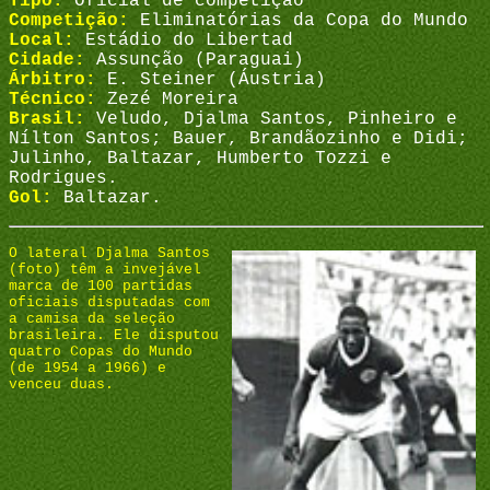
Tipo:
Oficial de competição
Competição:
Eliminatórias da Copa do Mundo
Local:
Estádio do Libertad
Cidade:
Assunção (Paraguai)
Árbitro:
E. Steiner (Áustria)
Técnico:
Zezé Moreira
Brasil:
Veludo, Djalma Santos, Pinheiro e
Nílton Santos; Bauer, Brandãozinho e Didi;
Julinho, Baltazar, Humberto Tozzi e
Rodrigues.
Gol:
Baltazar.
O lateral Djalma Santos
(foto) têm a invejável
marca de 100 partidas
oficiais disputadas com
a camisa da seleção
brasileira. Ele disputou
quatro Copas do Mundo
(de 1954 a 1966) e
venceu duas.