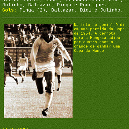
Nílton Santos; Bauer, Brandãozinho e Didi;
Julinho, Baltazar, Pinga e Rodrigues.
Gols:
Pinga (2), Baltazar, Didi e Julinho.
Na foto, o genial Didi
em uma partida da Copa
de 1954. A derrota
para a Hungria adiou
por quatro anos a
chance de ganhar uma
Copa do Mundo.