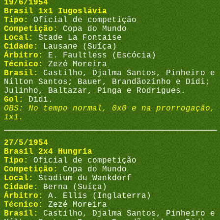
19/6/1954
Brasil 1x1 Iugoslávia
Tipo:
Oficial de competição
Competição:
Copa do Mundo
Local:
Stade La Fontaise
Cidade:
Lausane (Suíça)
Árbitro:
E. Faultless (Escócia)
Técnico:
Zezé Moreira
Brasil:
Castilho, Djalma Santos, Pinheiro e
Nílton Santos; Bauer, Brandãozinho e Didi;
Julinho, Baltazar, Pinga e Rodrigues.
Gol:
Didi.
OBS: No tempo normal, 0x0 e na prorrogação,
1x1.
27/5/1954
Brasil 2x4 Hungria
Tipo:
Oficial de competição
Competição:
Copa do Mundo
Local:
Stadium du Wankdorf
Cidade:
Berna (Suíça)
Árbitro:
A. Ellis (Inglaterra)
Técnico:
Zezé Moreira
Brasil:
Castilho, Djalma Santos, Pinheiro e