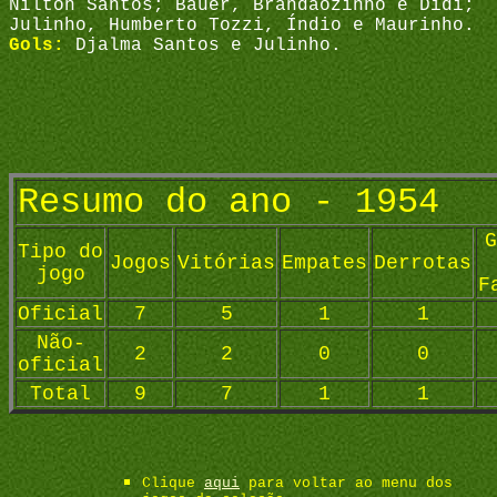
Nílton Santos; Bauer, Brandãozinho e Didi;
Julinho, Humberto Tozzi, Índio e Maurinho.
Gols:
Djalma Santos e Julinho.
Resumo do ano - 1954
G
Tipo do
Jogos
Vitórias
Empates
Derrotas
jogo
F
Oficial
7
5
1
1
Não-
2
2
0
0
oficial
Total
9
7
1
1
Clique
aqui
para voltar ao menu dos