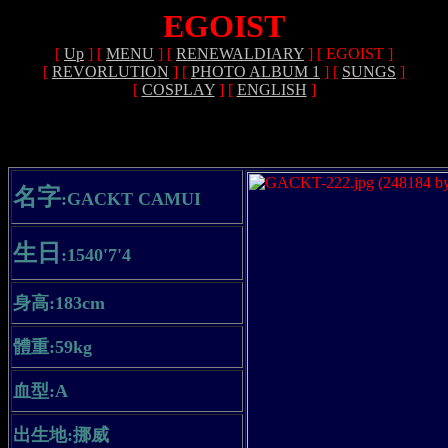
EGOIST
[
Up
]
[
MENU
]
[
RENEWALDIARY
]
[ EGOIST ]
[
REVORLUTION
]
[
PHOTO ALBUM 1
]
[
SUNGS
]
[
COSPLAY
]
[
ENGLISH
]
名字
:GACKT CAMUI
生日
:1540'7'4
身高
:183cm
體重
:59kg
血型
:A
出生地
:
挪威