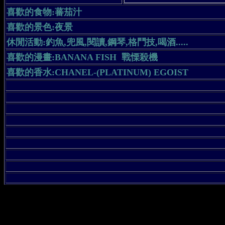
喜歡的食物
:
蕃茄汁
喜歡的景色
:
夜景
休閒活動
:
釣魚
,
兜風
,
閱讀
,
鋼琴
,
格鬥技
,
喝酒
.....
喜歡的漫畫
:BANANA FISH
戰慄殺機
喜歡的香水
:CHANEL-(PLATINUM) EGOIST