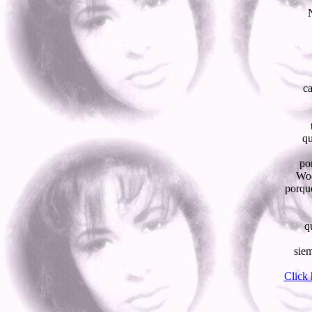
ca
qu
po
Woo
porque
q
siem
Click 