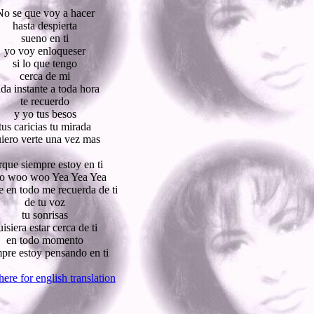
No se que voy a hacer
hasta despierta
sueno en ti
yo voy enloqueser
si lo que tengo
cerca de mi
da instante a toda hora
te recuerdo
y yo tus besos
tus caricias tu mirada
iero verte una vez mas
rque siempre estoy en ti
 woo woo Yea Yea Yea
 en todo me recuerda de ti
de tu voz
tu sonrisas
uisiera estar cerca de ti
en todo momento
pre estoy pensando en ti
here for english translation