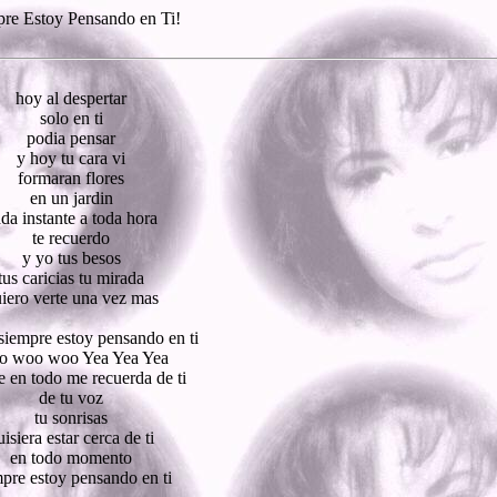
re Estoy Pensando en Ti!
hoy al despertar
solo en ti
podia pensar
y hoy tu cara vi
formaran flores
en un jardin
da instante a toda hora
te recuerdo
y yo tus besos
tus caricias tu mirada
iero verte una vez mas
siempre estoy pensando en ti
 woo woo Yea Yea Yea
 en todo me recuerda de ti
de tu voz
tu sonrisas
uisiera estar cerca de ti
en todo momento
pre estoy pensando en ti