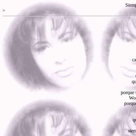
Siemp
>
ca
qu
porque 
Woo
porque
q
siem