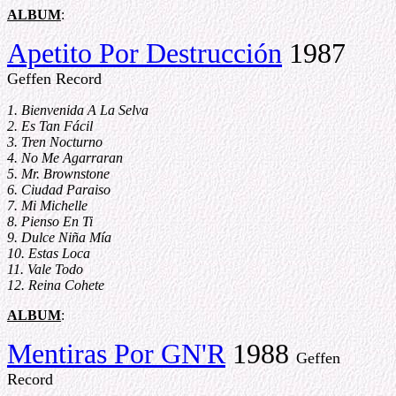
ALBUM
:
Apetito Por Destrucción
1987
Geffen Record
1. Bienvenida A La Selva
2. Es Tan Fácil
3. Tren Nocturno
4. No Me Agarraran
5. Mr. Brownstone
6. Ciudad Paraiso
7. Mi Michelle
8. Pienso En Ti
9. Dulce Niña Mía
10. Estas Loca
11. Vale Todo
12. Reina Cohete
ALBUM
:
Mentiras Por GN'R
1988
Geffen
Record