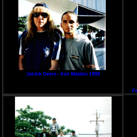
}
Janick Geers - Iron Maiden 1998
Fe