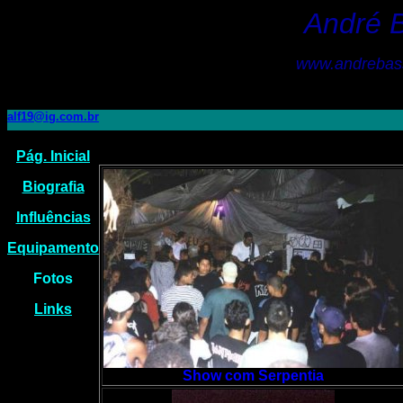
André 
www.andrebass
alf19@ig.com.br
Pág. Inicial
Biografia
Influências
Equipamento
Fotos
Links
Show com Serpentia