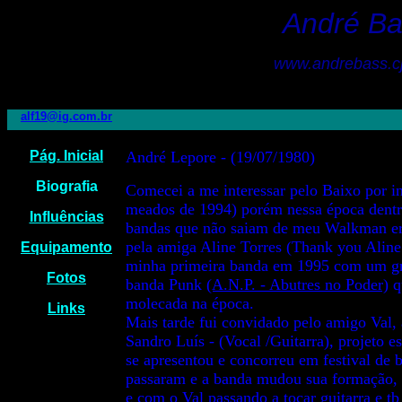
André Ba
www.andrebass.cj
alf19@ig.com.br
Pág. Inicial
André Lepore - (19/07/1980)
Biografia
Comecei a me interessar pelo Baixo por i
meados de 1994) porém nessa época dentre
Influências
bandas que não saiam de meu Walkman er
pela amiga Aline Torres (Thank you Aline 
Equipamento
minha primeira banda em 1995 com um gru
Fotos
banda Punk
(A.N.P. - Abutres no Poder)
q
molecada na época.
Links
Mais tarde fui convidado pelo amigo Val, 
Sandro Luís - (Vocal /Guitarra), projeto e
se apresentou e concorreu em festival de
passaram e a banda mudou sua formação, c
e com o Val passando a tocar guitarra e 