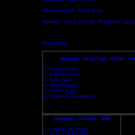
Johny Sequela - Punk Rock
Aversus - Rock, Grunge, Pop Rock
(www.
Discografia
Serpentia - Demo Tape - Jul/Set - 19
1- Caminho Livre
2- Roda do Tempo
3- Nunca Mais
4- Não olhe agora
5- Não estou aqui
6- Criador de Pensamentos
Serpentia - Cd Demo - 2000
1- Caminho das Pedras
2 - Rock n´ Roll Clichê