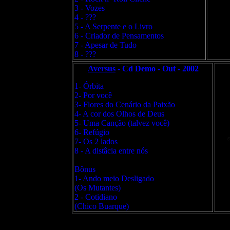
3 - Vozes
4 - ???
5 - A Serpente e o Livro
6 - Criador de Pensamentos
7 - Apesar de Tudo
8 - ???
Aversus
- Cd Demo - Out - 2002
1- Órbita
2- Por você
3- Flores do Cenário da Paixão
4- A cor dos Olhos de Deus
5- Uma Canção (talvez você)
6- Refúgio
7- Os 2 lados
8 - A distâcia entre nós
Bônus
1- Ando meio Desligado
(Os Mutantes)
2 - Cotidiano
(Chico Buarque)