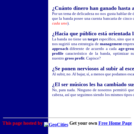
¿Cuánto dinero han ganado hasta 
Por un tema de delicadeza no nos gusta hablar de 
que la banda posee una cuenta bancaria de cinco c
cada uno
).
¿Hacia que público está orientada 
La banda no tiene un
target
específico, sino que 
nos sugirió una estrategia de
management
empresa
approach
diferente de acuerdo a cada
age-grou
profile
característico de la banda, optimizar 
nuestro
gross profit
. Capisce?
¿Se ponen nerviosos al subir al esc
Al subir, no. Al bajar, sí, a menos que podamos esca
¿El ser músicos les ha cambiado su
No, para nada. Ninguno de nosotros permitió que e
cabeza, así que seguimos siendo los mismos tipos 
This page hosted by
Get your own
Free Home Page