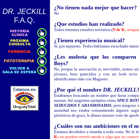
¿No tienen nada mejor que hacer?
DR. JECKILL
No.
F.A.Q.
¿Que estudios han realizado?
Todos tenemos estudios terciarios (
N de R.:
ninguno
¿Tienen experiencia musical?
Sí, por supuesto. Todos habíamos escuchado músic
¿Les molesta que los comparen 
Boys?
No, porque la asociación es inevitable, somos un
jóvenes, bien parecidos y con un look recio 
identificamos más con Magneto.
¿Por qué el nombre
DR. JECKILL
Estábamos buscando un nombre que fuera compu
suenan. Así surgieron ejemplos cómo
SPICE BOY
SEDUCIDOS Y ABANDONADOS
, pero ninguno 
ansiedad nos estaba consumiendo alguien sugi
pletóricos de gozo, le dimos nuestro voto de aprob
¿Cuáles son sus ambiciones en el 
Estamos decididos a triunfar a toda costa. No le t
R.:
no pueden tenerle miedo a algo que no conoce