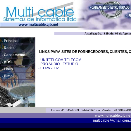
Atualização:
Sábado, 08 de Agosto
-
Principal
-
Redes
LINKS PARA SITES DE FORNECEDORES, CLIENTES, OU
-
Cabeamento
-
UNITEELCOM TELECOM
-
ADSL
- PRO AUDIO - ESTÚDIO
- COPA 2002
-
Links
-
E-mail
Fones: 41 345-6063 244-7267 ou Plantão: 41 9969-43
www.multicable.cjb.ne
multicable@xmail.com.