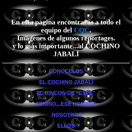
En esta página encontrarás a todo el
equipo del
CQC
.
Imagenes de algunos reportages.
y lo mas importante...al COCHINO
JABALÍ
CONOCELOS
EL COCHINO JABALÍ
EL RINCON DE "ESPE"
TONINO...ESE HOMBRE
NOSOTROS
ELLOS