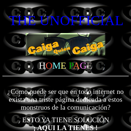
THE UNOFFICIAL
H
O
M
E
P
A
G
E
¿Como puede ser que en todo internet no
exista una triste página dedicada a estos
monstruos de la comunicación?
ESTO YA TIENE SOLUCIÓN
¡ AQUI LA TIENES !