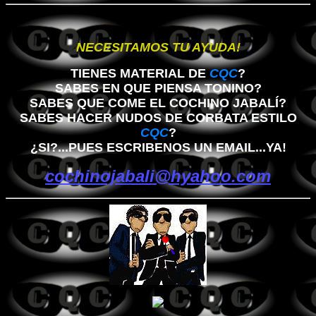
NECESITAMOS TU AYUDA!
TIENES MATERIAL DE
CQC
?
SABES EN QUE PIENSA TONINO?
SABES QUE COME EL COCHINO JABALÍ?
SABES HACER NUDOS DE CORBATA ESTILO
CQC
?
¿SI?...PUES ESCRIBENOS UN EMAIL...YA!
cochinojabali@hyahoo.com