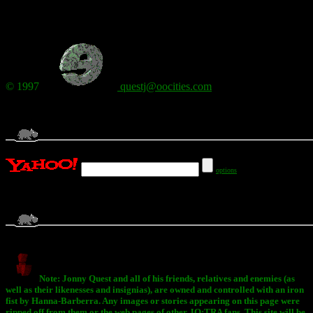
© 1997
questj@oocities.com
options
Note: Jonny Quest and all of his friends, relatives and enemies (as
well as their likenesses and insignias), are owned and controlled with an iron
fist by Hanna-Barberra. Any images or stories appearing on this page were
ripped off from them or the web pages of other JQ:TRA fans. This site will be