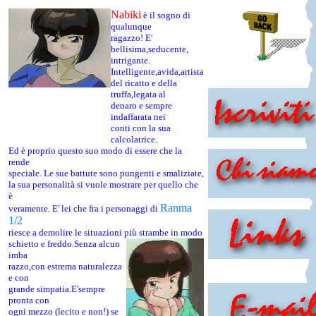
Nabiki
è il sogno di
qualunque
ragazzo! E'
bellisima,seducente,
intrigante.
Intelligente,avida,artista
del ricatto e della
truffa,legata al
denaro e sempre
indaffarata nei
conti con la sua
calcolatrice.
Ed è proprio questo suo modo di essere che la
rende
speciale. Le sue battute sono pungenti e smaliziate,
la sua personalità si vuole mostrare per quello che
è
Ranma
veramente. E' lei che fra i personaggi di
1/2
riesce a demolire le situazioni più strambe in modo
schietto e freddo.Senza alcun
imba
razzo,con estrema naturalezza
e con
grande simpatia.E'sempre
pronta con
ogni mezzo (lecito e non!) se