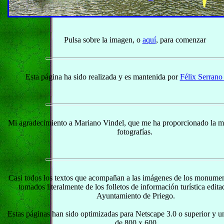
Pulsa sobre la imagen, o
aquí
, para comenzar
Esta página ha sido realizada y es mantenida por
Félix Serrano
Mi agradecimiento a Mariano Vindel, que me ha proporcionado la ma
fotografías.
Casi todos los textos que acompañan a las imágenes de los monumen
tomados literalmente de los folletos de información turística edita
Ayuntamiento de Priego.
Estas páginas han sido optimizadas para Netscape 3.0 o superior y u
de 800 x 600