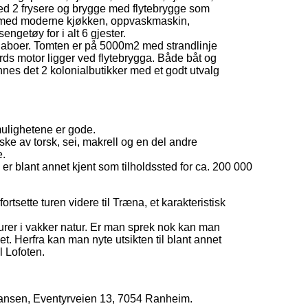
e med 2 frysere og brygge med flytebrygge som
yrt med moderne kjøkken, oppvaskmaskin,
engetøy for i alt 6 gjester.
il naboer. Tomten er på 5000m2 med strandlinje
rds motor ligger ved flytebrygga. Både båt og
nnes det 2 kolonialbutikker med et godt utvalg
mulighetene er gode.
iske av torsk, sei, makrell og en del andre
e.
r blant annet kjent som tilholdssted for ca. 200 000
tsette turen videre til Træna, et karakteristisk
tturer i vakker natur. Er man sprek nok kan man
et. Herfra kan man nyte utsikten til blant annet
l Lofoten.
hansen, Eventyrveien 13, 7054 Ranheim.