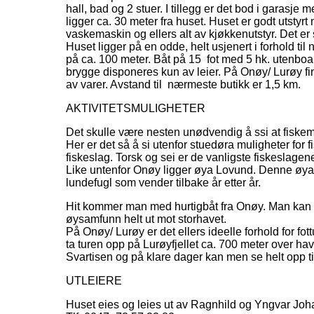
hall, bad og 2 stuer. I tillegg er det bod i garasj
ligger ca. 30 meter fra huset. Huset er godt utst
vaskemaskin og ellers alt av kjøkkenutstyr. Det er s
Huset ligger på en odde, helt usjenert i forhold t
på ca. 100 meter. Båt på 15 fot med 5 hk. utenboa
brygge disponeres kun av leier. På Onøy/ Lurøy fi
av varer. Avstand til nærmeste butikk er 1,5 km.
AKTIVITETSMULIGHETER
Det skulle være nesten unødvendig å ssi at fiske
Her er det så å si utenfor stuedøra muligheter for f
fiskeslag. Torsk og sei er de vanligste fiskeslagen
Like untenfor Onøy ligger øya Lovund. Denne øya e
lundefugl som vender tilbake år etter år.
Hit kommer man med hurtigbåt fra Onøy. Man kan for
øysamfunn helt ut mot storhavet.
På Onøy/ Lurøy er det ellers ideelle forhold for fo
ta turen opp på Lurøyfjellet ca. 700 meter over hav
Svartisen og på klare dager kan men se helt opp ti
UTLEIERE
Huset eies og leies ut av Ragnhild og Yngvar Jo