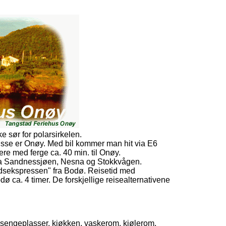
e sør for polarsirkelen.
sse er Onøy. Med bil kommer man hit via E6
dere med ferge ca. 40 min. til Onøy.
 fra Sandnessjøen, Nesna og Stokkvågen.
andsekspressen" fra Bodø. Reisetid med
dø ca. 4 timer. De forskjellige reisealternativene
 sengeplasser, kjøkken, vaskerom, kjølerom,