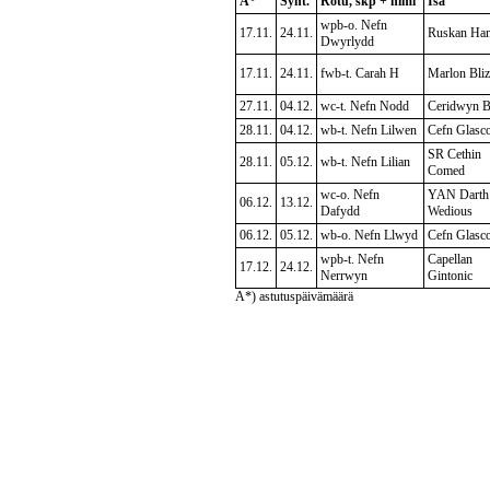
A*
Synt.
Rotu, skp + nimi
Isä
wpb-o. Nefn
17.11.
24.11.
Ruskan Han
Dwyrlydd
17.11.
24.11.
fwb-t. Carah H
Marlon Bliz
27.11.
04.12.
wc-t. Nefn Nodd
Ceridwyn B
28.11.
04.12.
wb-t. Nefn Lilwen
Cefn Glasc
SR Cethin
28.11.
05.12.
wb-t. Nefn Lilian
Comed
wc-o. Nefn
YAN Darth
06.12.
13.12.
Dafydd
Wedious
06.12.
05.12.
wb-o. Nefn Llwyd
Cefn Glasc
wpb-t. Nefn
Capellan
17.12.
24.12.
Nerrwyn
Gintonic
A*) astutuspäivämäärä