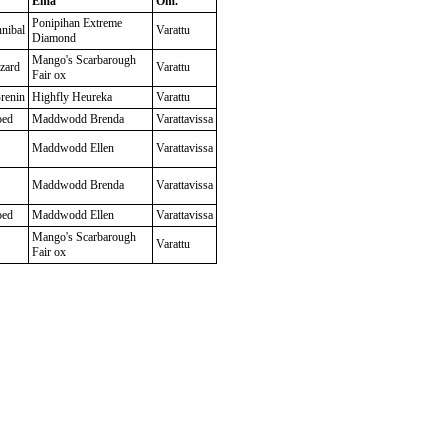
Emä
Om.
Ponipihan Extreme
nibal
Varattu
Diamond
Mango's Scarbarough
zard
Varattu
Fair ox
renin
Highfly Heureka
Varattu
oed
Maddwodd Brenda
Varattavissa
Maddwodd Ellen
Varattavissa
Maddwodd Brenda
Varattavissa
oed
Maddwodd Ellen
Varattavissa
Mango's Scarbarough
Varattu
Fair ox