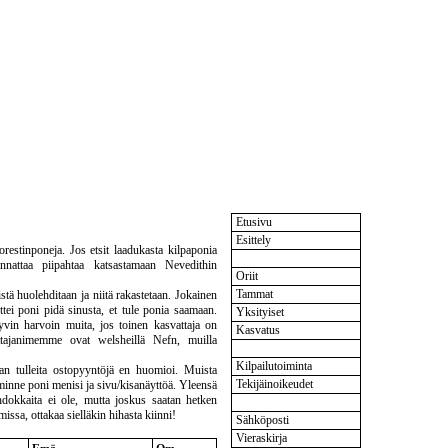
Etusivu
Esittely
estinponeja. Jos etsit laadukasta kilpaponia
HEVOSET
annattaa piipahtaa katsastamaan Nevedithin
Oriit
Tammat
stä huolehditaan ja niitä rakastetaan. Jokainen
ei poni pidä sinusta, et tule ponia saamaan.
Yksityiset
n harvoin muita, jos toinen kasvattaja on
Kasvatus
ajanimemme ovat welsheillä Nefn, muilla
MUUTA
Kilpailutoiminta
aan tulleita ostopyyntöjä en huomioi. Muista
Tekijäinoikeudet
 minne poni menisi ja sivu/kisanäyttöä. Yleensä
dokkaita ei ole, mutta joskus saatan hetken
YHTEYDENOTTO
ssa, ottakaa sielläkin hihasta kiinni!
Sähköposti
Vieraskirja