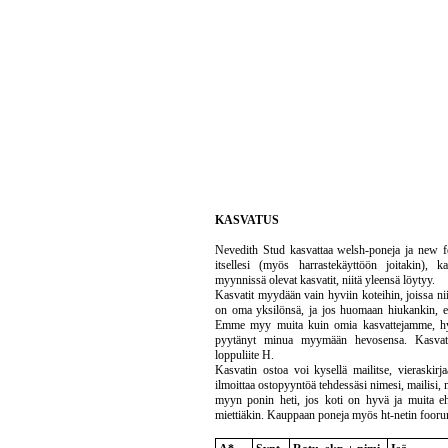
KASVATUS
Nevedith Stud kasvattaa welsh-poneja ja new for
itsellesi (myös harrastekäyttöön joitakin), k
myynnissä olevat kasvatit, niitä yleensä löytyy.
Kasvatit myydään vain hyviin koteihin, joissa nii
on oma yksilönsä, ja jos huomaan hiukankin, ett
Emme myy muita kuin omia kasvattejamme, hyvi
pyytänyt minua myymään hevosensa. Kasvatt
loppuliite H.
Kasvatin ostoa voi kysellä mailitse, vieraskirj
ilmoittaa ostopyyntöä tehdessäsi nimesi, mailisi,
myyn ponin heti, jos koti on hyvä ja muita eh
miettiäkin. Kauppaan poneja myös ht-netin foorumi