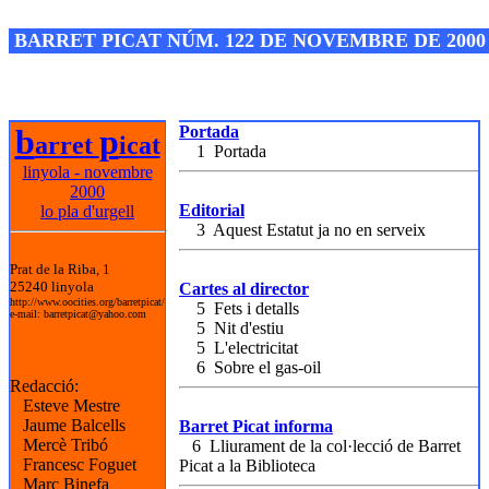
Josep M. Folguera Bonjorn
BARRET PICAT NÚM. 122 DE NOVEMBRE DE 2000 
b
p
Portada
arret
icat
1 Portada
linyola - novembre
2000
Editorial
lo pla d'urgell
3 Aquest Estatut ja no en serveix
Prat de la Riba, 1
25240 linyola
Cartes al director
http://www.oocities.org/barretpicat/
5 Fets i detalls
e-mail: barretpicat@yahoo.com
5 Nit d'estiu
5 L'electricitat
6 Sobre el gas-oil
Redacció:
Esteve Mestre
Jaume Balcells
Barret Picat informa
Mercè Tribó
6 Lliurament de la col·lecció de Barret
Francesc Foguet
Picat a la Biblioteca
Marc Binefa