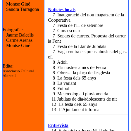
Montse Giné
Sandra Tarragona
Notícies locals
7 Inauguració del nou magatzem de la
Cooperativa
7 Festa de l'11 de setembre
Fotografia:
7 Curs escolar
Jaume Balcells
7 Sopars de carrers. Proposta del carrer
Carme Arenas
la Font
Montse Giné
7 Festa de la Llar de Jubilats
7 Vaga contra els preus abusius del gas-
oil
8 Adoli
Edita:
8 Els nostres amics de Fecsa
Associació Cultural
8 Obres a la plaça de l'església
Alorenil
8 La festa dels 65 anys
8 La variant
8 Futbol
9 Metereologia i pluviometria
11 Jubilats de dia/adolescents de nit
12 La festa dels 65 anys
13 L'Ajuntament informa
Entrevista
14 Entrevista a Josep M. Padullés,