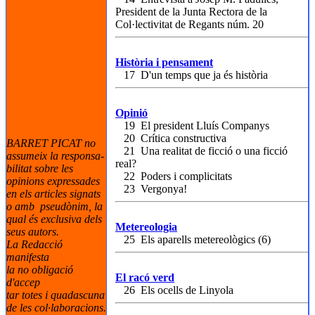
President de la Junta Rectora de la
Col·lectivitat de Regants núm. 20
Història i pensament
17 D'un temps que ja és història
Opinió
19 El president Lluís Companys
20 Crítica constructiva
BARRET PICAT no
21 Una realitat de ficció o una ficció
assumeix la responsa-
real?
bilitat sobre les
22 Poders i complicitats
opinions expressades
23 Vergonya!
en els articles signats
o amb pseudònim, la
qual és exclusiva dels
Metereologia
seus autors.
25 Els aparells metereològics (6)
La Redacció
manifesta
la no obligació
El racó verd
d'accep
26 Els ocells de Linyola
tar totes i quadascuna
de les col·laboracions.