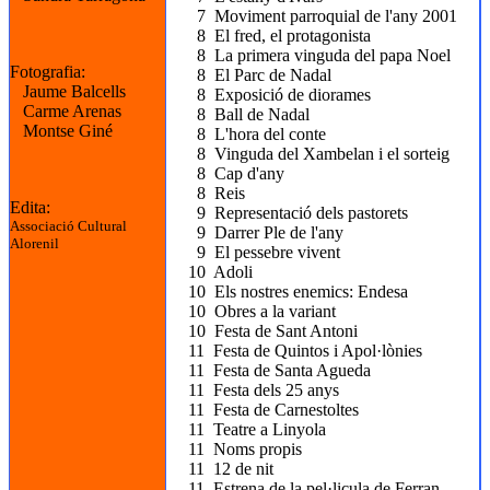
7 Moviment parroquial de l'any 2001
8 El fred, el protagonista
8 La primera vinguda del papa Noel
Fotografia:
8 El Parc de Nadal
Jaume Balcells
8 Exposició de diorames
Carme Arenas
8 Ball de Nadal
Montse Giné
8 L'hora del conte
8 Vinguda del Xambelan i el sorteig
8 Cap d'any
8 Reis
Edita:
9 Representació dels pastorets
Associació Cultural
9 Darrer Ple de l'any
Alorenil
9 El pessebre vivent
10 Adoli
10 Els nostres enemics: Endesa
10 Obres a la variant
10 Festa de Sant Antoni
11 Festa de Quintos i Apol·lònies
11 Festa de Santa Agueda
11 Festa dels 25 anys
11 Festa de Carnestoltes
11 Teatre a Linyola
11 Noms propis
11 12 de nit
11 Estrena de la pel·licula de Ferran