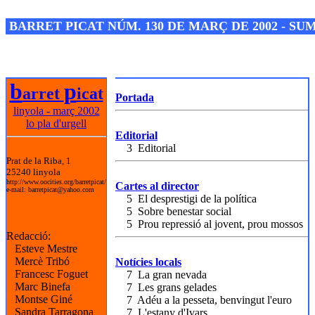
Josep M. Folguera Bonjorn
BARRET PICAT NÚM. 130 DE MARÇ DE 2002 - SU
b
p
arret
icat
Portada
linyola - març 2002
lo pla d'urgell
Editorial
3 Editorial
Prat de la Riba, 1
25240 linyola
http://www.oocities.org/barretpicat/
Cartes al director
e-mail: barretpicat@yahoo.com
5 El desprestigi de la política
5 Sobre benestar social
5 Prou repressió al jovent, prou mossos
Redacció:
Esteve Mestre
Mercè Tribó
Notícies locals
Francesc Foguet
7 La gran nevada
Marc Binefa
7 Les grans gelades
Montse Giné
7 Adéu a la pesseta, benvingut l'euro
Sandra Tarragona
7 L'estany d'Ivars