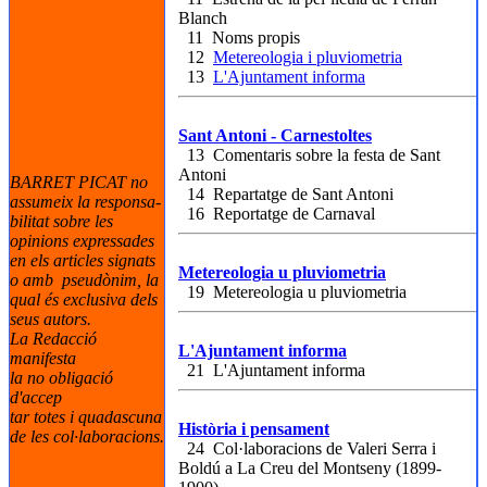
Blanch
11 Noms propis
12
Metereologia i pluviometria
13
L'Ajuntament informa
Sant Antoni - Carnestoltes
13 Comentaris sobre la festa de Sant
Antoni
BARRET PICAT no
14 Repartatge de Sant Antoni
assumeix la responsa-
16 Reportatge de Carnaval
bilitat sobre les
opinions expressades
en els articles signats
Metereologia u pluviometria
o amb pseudònim, la
19 Metereologia u pluviometria
qual és exclusiva dels
seus autors.
La Redacció
L'Ajuntament informa
manifesta
21 L'Ajuntament informa
la no obligació
d'accep
tar totes i quadascuna
Història i pensament
de les col·laboracions.
24 Col·laboracions de Valeri Serra i
Boldú a La Creu del Montseny (1899-