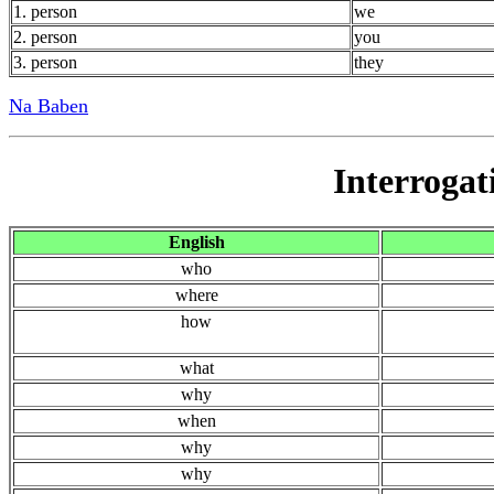
1. person
we
2. person
you
3. person
they
Na Baben
Interrogat
English
who
where
how
what
why
when
why
why