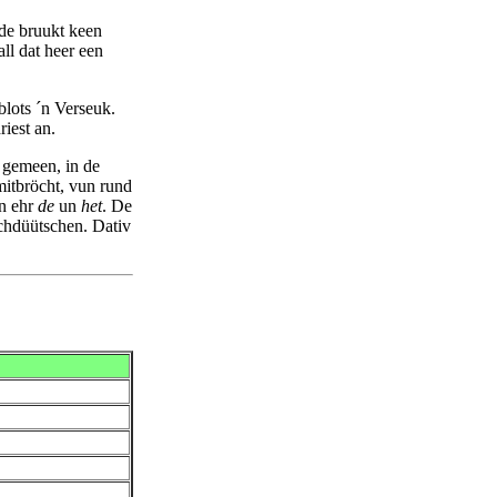
de bruukt keen
ll dat heer een
blots ´n Verseuk.
riest an.
 gemeen, in de
itbröcht, vun rund
en ehr
de
un
het
. De
chdüütschen. Dativ