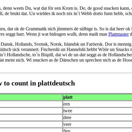
s, denn weets Du, wat dat för een Krom is. De, de good snacken kann, 
, de brukt dat. Un wieldes ik noch nix in´t Webb dorto funn hebb, scha
ten, dat ok de Grammatik nich jümmers de sülbige is. So is dat heer ok 
rs seggt harr. Wenn ji wat bidragen wullt, denn mailt man
Plattmaster
d
, Dansk, Hollands, Svensk, Norsk, Islandsk un Faröersk. Dor is mennig
ütsch sick verannert. Fischerslü un Hannelslü hebbt Wöör un Snacks m
n´t Hollandsche, to´n Bispill, dat wi
de
un
dat
seggt as de Hollandsch
dat meist nich. Wi
snacken
as de Dänschen un sprechen nich as de Hoo
 to count in plattdeutsch
platt
een
twee
dree
veer
fiev