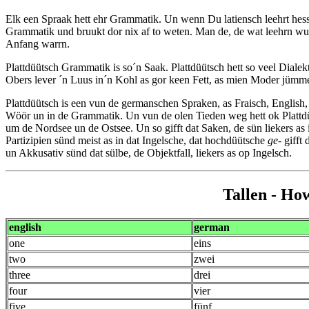
Elk een Spraak hett ehr Grammatik. Un wenn Du latiensch leehrt hes
Grammatik und bruukt dor nix af to weten. Man de, de wat leehrn wull
Anfang warrn.
Plattdüütsch Grammatik is so´n Saak. Plattdüütsch hett so veel Dialek
Obers lever ´n Luus in´n Kohl as gor keen Fett, as mien Moder jümme
Plattdüütsch is een vun de germanschen Spraken, as Fraisch, English
Wöör un in de Grammatik. Un vun de olen Tieden weg hett ok Plattdü
um de Nordsee un de Ostsee. Un so gifft dat Saken, de sün liekers as i
Partizipien sünd meist as in dat Ingelsche, dat hochdüütsche
ge-
gifft 
un Akkusativ sünd dat sülbe, de Objektfall, liekers as op Ingelsch.
Tallen
- How
english
german
one
eins
two
zwei
three
drei
four
vier
five
fünf