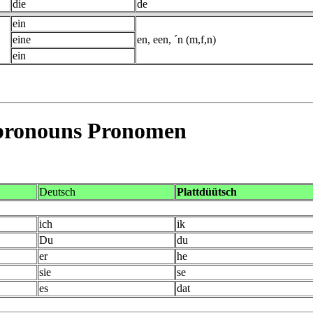
die
de
ein
eine
en, een, ´n (m,f,n)
ein
 pronouns
Pronomen
Deutsch
Plattdüütsch
ich
ik
Du
du
er
he
sie
se
es
dat