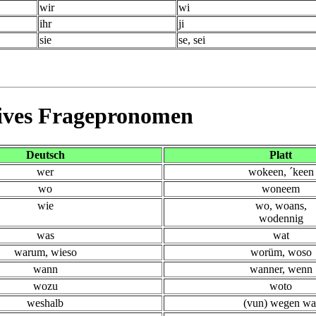
wir
wi
ihr
ji
sie
se, sei
ives
Fragepronomen
Deutsch
Platt
wer
wokeen, ´keen
wo
woneem
wie
wo, woans,
wodennig
was
wat
warum, wieso
worüm, woso
wann
wanner, wenn
wozu
woto
weshalb
(vun) wegen wa