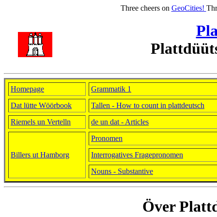
Three cheers on
GeoCities!
Thr
Pla
Plattdüü
Homepage
Grammatik 1
Dat lütte Wöörbook
Tallen - How to count in plattdeutsch
Riemels un Vertelln
de un dat - Articles
Pronomen
Billers ut Hamborg
Interrogatives Fragepronomen
Nouns - Substantive
Över Plat