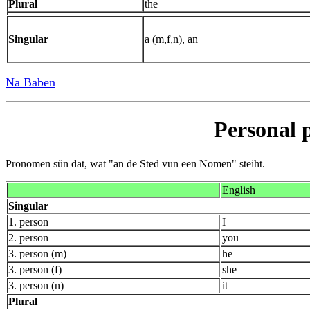
Plural
the
Singular
a (m,f,n), an
Na Baben
Personal
Pronomen sün dat, wat "an de Sted vun een Nomen" steiht.
English
Singular
1. person
I
2. person
you
3. person (m)
he
3. person (f)
she
3. person (n)
it
Plural