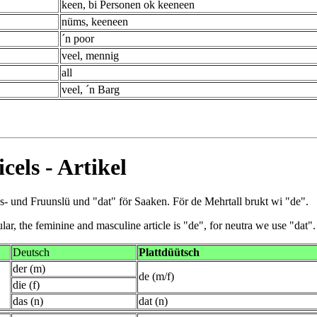
keen, bi Personen ok keeneen
nüms, keeneen
´n poor
veel, mennig
all
veel, ´n Barg
icels -
Artikel
ns- und Fruunslü und "dat" för Saaken. För de Mehrtall brukt wi "de".
lar, the feminine and masculine article is "de", for neutra we use "dat".
Deutsch
Plattdüütsch
der (m)
de (m/f)
die (f)
das (n)
dat (n)