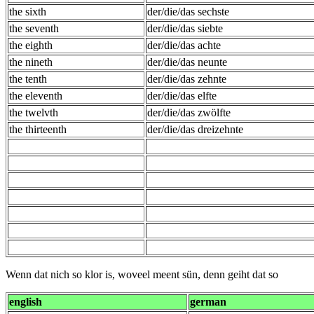
the sixth
der/die/das sechste
the seventh
der/die/das siebte
the eighth
der/die/das achte
the nineth
der/die/das neunte
the tenth
der/die/das zehnte
the eleventh
der/die/das elfte
the twelvth
der/die/das zwölfte
the thirteenth
der/die/das dreizehnte
Wenn dat nich so klor is, woveel meent sün, denn geiht dat so
english
german