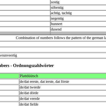
sostig
söbentig
achtig, tachtig
negentig
hunnert
dusend
Combination of numbers follows the pattern of the german 
weunveertig
mbers - Ordnungszahlwörter
Plattdüütsch
de/dat eerste, dat ierste, dat förste
de/dat tweede
de/dat dörde
de/dat veerde
de/dat fiefde