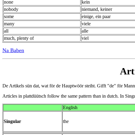
none
kein
nobody
niemand, keiner
some
einige, ein paar
many
viele
all
alle
much, plenty of
viel
Na Baben
Art
De Artikels sün dat, wat för de Hauptwöör steiht. Gifft "de" för Man
Articles in plattdüütsch follow the same pattern than in dutch. In Singu
English
Singular
the