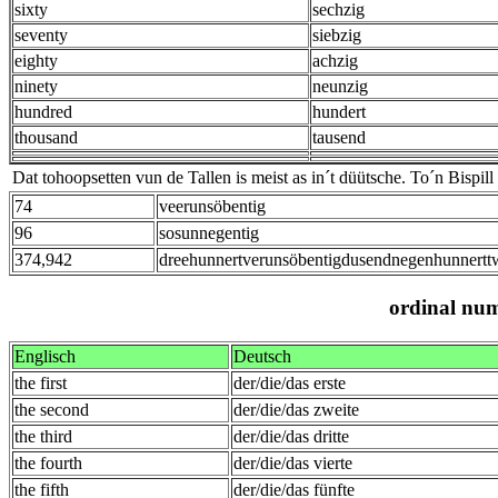
sixty
sechzig
seventy
siebzig
eighty
achzig
ninety
neunzig
hundred
hundert
thousand
tausend
Dat tohoopsetten vun de Tallen is meist as in´t düütsche. To´n Bispill
74
veerunsöbentig
96
sosunnegentig
374,942
dreehunnertverunsöbentigdusendnegenhunnertt
ordinal nu
Englisch
Deutsch
the first
der/die/das erste
the second
der/die/das zweite
the third
der/die/das dritte
the fourth
der/die/das vierte
the fifth
der/die/das fünfte