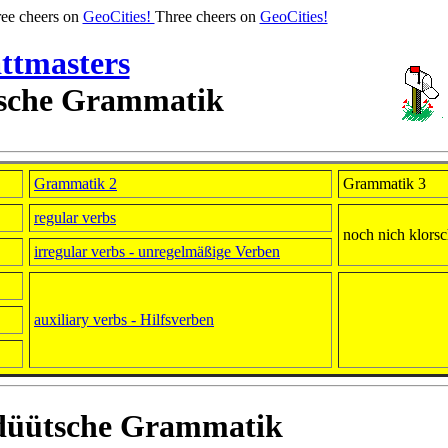
ee cheers on
GeoCities!
Three cheers on
GeoCities!
ttmasters
tsche Grammatik
Grammatik 2
Grammatik 3
regular verbs
noch nich klors
irregular verbs - unregelmäßige Verben
auxiliary verbs - Hilfsverben
tdüütsche Grammatik