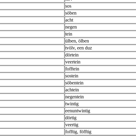
sos
söben
acht
negen
tein
ülben, ölben
tvölv, een duz
dörtein
veertein
fofftein
sostein
söbentein
achtein
negentein
twintig
eenuntwintig
dörtig
veertig
fofftig, föfftig