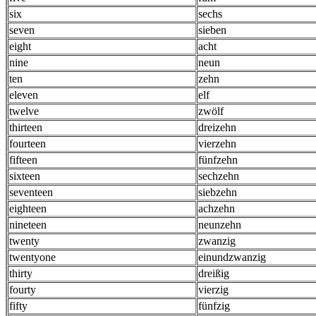
six
sechs
seven
sieben
eight
acht
nine
neun
ten
zehn
eleven
elf
twelve
zwölf
thirteen
dreizehn
fourteen
vierzehn
fifteen
fünfzehn
sixteen
sechzehn
seventeen
siebzehn
eighteen
achzehn
nineteen
neunzehn
twenty
zwanzig
twentyone
einundzwanzig
thirty
dreißig
fourty
vierzig
fifty
fünfzig