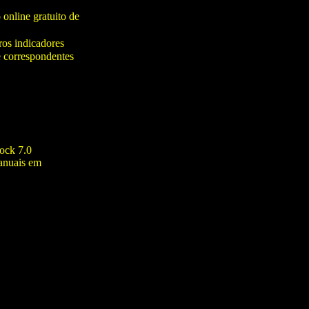
 online gratuito de
ros indicadores
e correspondentes
ock 7.0
anuais em