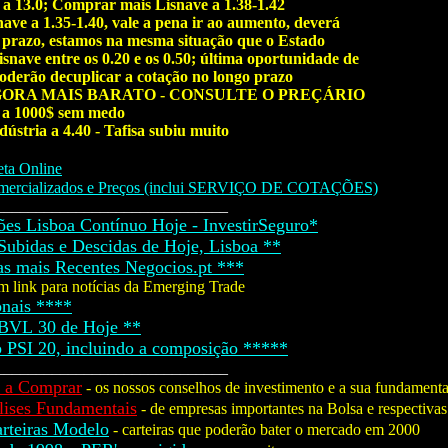
 a 13.0; Comprar mais Lisnave a 1.38-1.42
ve a 1.35-1.40, vale a pena ir ao aumento, deverá
zo, estamos na mesma situação que o Estado
snave entre os 0.20 e os 0.50; última oportunidade de
rão decuplicar a cotação no longo prazo
AGORA MAIS BARATO - CONSULTE O PREÇÁRIO
e a 1000$ sem medo
stria a 4.40 - Tafisa subiu muito
ta Online
ercializados e Preços (inclui SERVIÇO DE COTAÇÕES)
_____________________________
es Lisboa Contínuo Hoje - InvestirSeguro*
ubidas e Descidas de Hoje, Lisboa **
 mais Recentes Negocios.pt ***
m link para notícias da Emerging Trade
onais ****
BVL 30 de Hoje **
 PSI 20, incluindo a composição *****
_____________________________
a Comprar
- os nossos conselhos de investimento e a sua fundament
ses Fundamentais
- de empresas importantes na Bolsa e respectivas
teiras Modelo
- carteiras que poderão bater o mercado em 2000