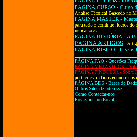
PÁGINA LUCR98 - Lucros d
PÁGINA CURSO - Curso de 
Análise Técnica! Baseado no M
PÁGINA MASTER - Master
para todo o contínuo; lucros do
indicadores
PÁGINA HISTÓRIA - A Bol
PÁGINA ARTIGOS
- Arti
PÁGINA BIBLIO - Livros 
_________________________
PÁGINA FAQ - Questões Freque
PÁGINA METASTOCK - Sobre 
PÁGINA FINBOLSA - Sobre F
português, e dados económicos 
PÁGINA BDS - Bases de Dados
Outros Sites de Interesse
Como Contactar-nos
Envie-nos um Email