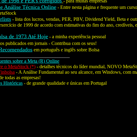
e 1998 e PER's corrigidos
- para muitas empresas
Análise Técnica Online
- Entre nesta página e frequente um curso
etaStock
lists
- lista dos lucros, vendas, PER, PBV, Dividend Yield, Beta e out
 exercício de 1999 de acordo com estimativas do fim do ano, credíveis, 
sa de 1973 Até Hoje
- a minha experiência pessoal
gos publicados em jornais - Contribua com os seus!
Recomendados
em português e inglês sobre Bolsa
_____________________________
ntes sobre a Meta (R) Online
o MetaStock (*)
- detalhes técnicos do líder mundial, NOVO MetaSt
inbolsa
- A Análise Fundamental ao seu alcance, em Windows, com m
de todas as empresas!
 Históricas
- de grande qualidade e únicas em Portugal