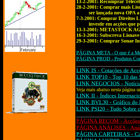
13-2-2001: Recomprar Telecel
28-2-2001: Comprar mais Lisna
ser lançada nova OPA a pra
7-3-2001: Comprar Direitos Li
investir em acções que pode
13-3-2001: METASTOCK 
16-3-2001: Subscreva Lisnav
29-3-2001: Comprar Sonae Indú
PÁGINA META - O que é a Me
PÁGINA PROD - Produtos Com
_________________________
LINK IS - Cotações de Acçõ
LINK TOP10 - Top 10 das S
LINK NEGOCIOS - Notícias
Veja mais abaixo nesta página u
LINK II - Índices Internaci
LINK BVL30 - Gráfico do 
LINK PSI20 - Tudo Sobre o
_________________________
PÁGINA RECOM - Acções 
PÁGINA ANÁLISES - Análi
PÁGINA CARTEIRAS - Car