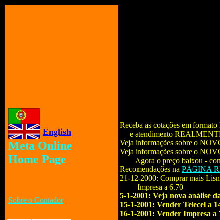
Receba as cotações em formato 
English
e atendimento REALMENTE per
Veja informações sobre o NOV
Meta Online
Veja informações sobre o NOVO
Home Page
Agora o preço baixou - cons
Recomendações na
PÁGINA 
21-12-2000: Comprar mais Lisnav
Impresa a 6.70
5-1-2001: Veja nova análise 
Sobre o Contador
15-1-2001: Vender Telecel a 1
16-1-2001: Vender Impresa a 