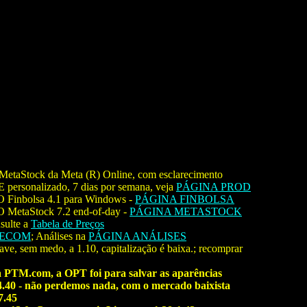
MetaStock da Meta (R) Online, com esclarecimento
sonalizado, 7 dias por semana, veja
PÁGINA PROD
O Finbolsa 4.1 para Windows -
PÁGINA FINBOLSA
 MetaStock 7.2 end-of-day -
PÁGINA METASTOCK
ulte a
Tabela de Preços
RECOM
; Análises na
PÁGINA ANÁLISES
e, sem medo, a 1.10, capitalização é baixa.; recomprar
da PTM.com, a OPT foi para salvar as aparências
4.40 - não perdemos nada, com o mercado baixista
7.45