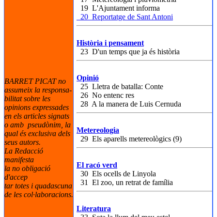
19 L'Ajuntament informa
20 Reportatge de Sant Antoni
Història i pensament
23 D'un temps que ja és història
Opinió
BARRET PICAT no
25 Lletra de batalla: Conte
assumeix la responsa-
26 No entenc res
bilitat sobre les
28 A la manera de Luis Cernuda
opinions expressades
en els articles signats
o amb pseudònim, la
Metereologia
qual és exclusiva dels
29 Els aparells metereològics (9)
seus autors.
La Redacció
manifesta
El racó verd
la no obligació
30 Els ocells de Linyola
d'accep
31 El zoo, un retrat de família
tar totes i quadascuna
de les col·laboracions.
Literatura