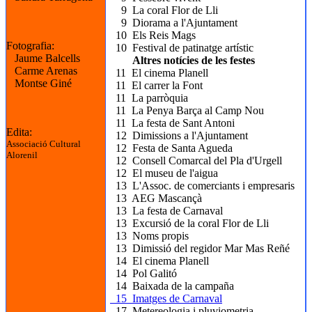
9 La coral Flor de Lli
9 Diorama a l'Ajuntament
10 Els Reis Mags
Fotografia:
10 Festival de patinatge artístic
Jaume Balcells
Altres notícies de les festes
Carme Arenas
11 El cinema Planell
Montse Giné
11 El carrer la Font
11 La parròquia
11 La Penya Barça al Camp Nou
11 La festa de Sant Antoni
Edita:
12 Dimissions a l'Ajuntament
Associació Cultural
12 Festa de Santa Agueda
Alorenil
12 Consell Comarcal del Pla d'Urgell
12 El museu de l'aigua
13 L'Assoc. de comerciants i empresaris
13 AEG Mascançà
13 La festa de Carnaval
13 Excursió de la coral Flor de Lli
13 Noms propis
13 Dimissió del regidor Mar Mas Reñé
14 El cinema Planell
14 Pol Galitó
14 Baixada de la campaña
15 Imatges de Carnaval
17 Metereologia i pluviometria