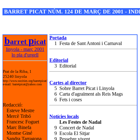
Josep M. Folguera Bonjorn
BARRET PICAT NÚM. 124 DE MARÇ DE 2001 - IN
b
p
Portada
arret
icat
1 Festa de Sant Antoni i Carnaval
linyola - març 2001
lo pla d'urgell
Editorial
3 Editorial
Prat de la Riba, 1
25240 linyola
http://www.oocities.org/barretpicat/
Cartes al director
e-mail: barretpicat@yahoo.com
5 Sobre Barret Picat i Linyola
6 Carta d'agraïment als Reis Mags
6 Fets i coses
Redacció:
Esteve Mestre
Mercè Tribó
Notícies locals
Francesc Foguet
Les Festes de Nadal
Marc Binefa
9 Concert de Nadal
Montse Giné
9 Escola El Sitjar
Sandra Tarragona
9 Pessebre vivent