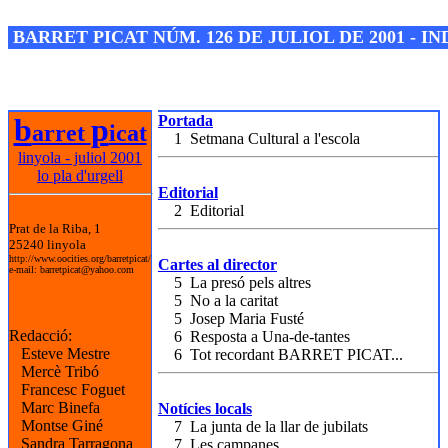
Josep M. Folguera Bonjorn
BARRET PICAT NÚM. 126 DE JULIOL DE 2001 - I
b
p
Portada
arret
icat
1 Setmana Cultural a l'escola
linyola - juliol 2001
lo pla d'urgell
Editorial
2 Editorial
Prat de la Riba, 1
25240 linyola
http://www.oocities.org/barretpicat/
Cartes al director
e-mail: barretpicat@yahoo.com
5 La presó pels altres
5 No a la caritat
5 Josep Maria Fusté
Redacció:
6 Resposta a Una-de-tantes
Esteve Mestre
6 Tot recordant BARRET PICAT...
Mercè Tribó
Francesc Foguet
Marc Binefa
Notícies locals
Montse Giné
7 La junta de la llar de jubilats
Sandra Tarragona
7 Les campanes