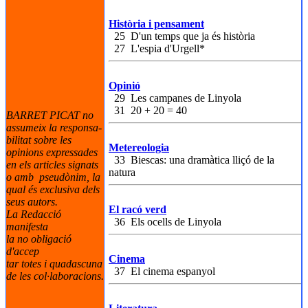
Història i pensament
25 D'un temps que ja és història
27 L'espia d'Urgell*
Opinió
29 Les campanes de Linyola
31 20 + 20 = 40
BARRET PICAT no
assumeix la responsa-
bilitat sobre les
Metereologia
opinions expressades
33 Biescas: una dramàtica lliçó de la
en els articles signats
natura
o amb pseudònim, la
qual és exclusiva dels
seus autors.
El racó verd
La Redacció
36 Els ocells de Linyola
manifesta
la no obligació
d'accep
Cinema
tar totes i quadascuna
37 El cinema espanyol
de les col·laboracions.