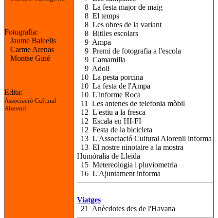
8 La festa major de maig
8 El temps
8 Les obres de la variant
Fotografia:
8 Bitlles escolars
Jaume Balcells
9 Ampa
Carme Arenas
9 Premi de fotografia a l'escola
Montse Giné
9 Camamilla
9 Adoli
10 La pesta porcina
10 La festa de l'Ampa
Edita:
10 L'informe Roca
Associació Cultural
11 Les antenes de telefonia mòbil
Alorenil
12 L'estiu a la fresca
12 Escala en HI-FI
12 Festa de la bicicleta
13 L'Associació Cultural Alorenil informa
13 El nostre ninotaire a la mostra
Humòralia de Lleida
15 Metereologia i pluviometria
16 L'Ajuntament informa
Viatges
21 Anècdotes des de l'Havana