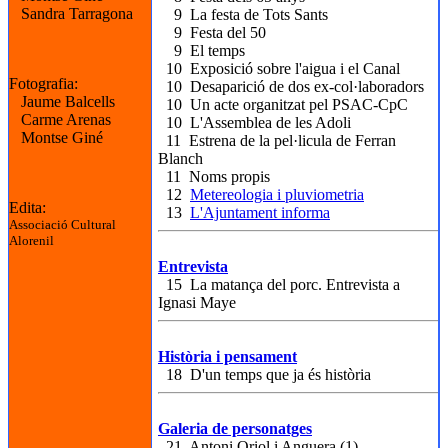
Sandra Tarragona
9 La festa de Tots Sants
9 Festa del 50
9 El temps
10 Exposició sobre l'aigua i el Canal
Fotografia:
10 Desaparició de dos ex-col·laboradors
Jaume Balcells
10 Un acte organitzat pel PSAC-CpC
Carme Arenas
10 L'Assemblea de les Adoli
Montse Giné
11 Estrena de la pel·licula de Ferran
Blanch
11 Noms propis
12
Metereologia i pluviometria
Edita:
13
L'Ajuntament informa
Associació Cultural
Alorenil
Entrevista
15 La matança del porc. Entrevista a
Ignasi Maye
Història i pensament
18 D'un temps que ja és història
Galeria de personatges
21 Antoni Oriol i Anguera (1)