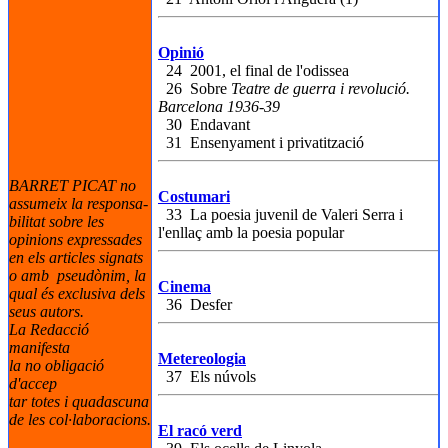
Opinió
24 2001, el final de l'odissea
26 Sobre
Teatre de guerra i revolució.
Barcelona 1936-39
30 Endavant
31 Ensenyament i privatització
BARRET PICAT no
Costumari
assumeix la responsa-
33 La poesia juvenil de Valeri Serra i
bilitat sobre les
l'enllaç amb la poesia popular
opinions expressades
en els articles signats
o amb pseudònim, la
Cinema
qual és exclusiva dels
36 Desfer
seus autors.
La Redacció
manifesta
Metereologia
la no obligació
37 Els núvols
d'accep
tar totes i quadascuna
de les col·laboracions.
El racó verd