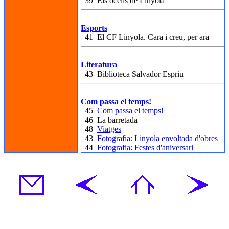
39 Els ocells de Linyola
Esports
41 El CF Linyola. Cara i creu, per ara
Literatura
43 Biblioteca Salvador Espriu
Com passa el temps!
45
Com passa el temps!
46 La barretada
48
Viatges
43
Fotografia: Linyola envoltada d'obres
44
Fotografia: Festes d'aniversari