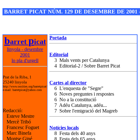
Josep M. Folguera Bonjorn
BARRET PICAT NÚM. 129 DE DESEMBRE DE 2001 
b
p
Portada
arret
icat
linyola - desembre
Editorial
2001
3 Mals vents per Catalunya
lo pla d'urgell
4 Editorial-2 / Sobre Barret Picat
Prat de la Riba, 1
25240 linyola
Cartes al director
http://www.oocities.org/barretpicat/
6 L'enquesta de "Segre"
e-mail: barretpicat@yahoo.com
6 Noves preguntes i respostes
6 No a la constitució
7 Adéu Catalunya, adéu...
Redacció:
7 Sobre l'emigració del Magreb
Esteve Mestre
Mercè Tribó
Francesc Foguet
Notícies locals
Marc Binefa
8 Festa dels 40 anys
Montse Giné
8 Festa dels 65 anys