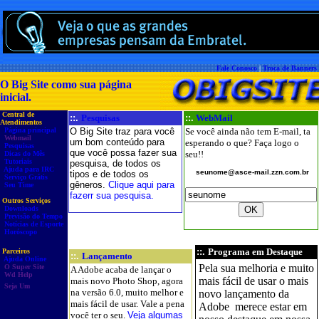
Fale Conosco
|
Troca de Banners
O Big Site como sua página
inicial.
Central de
::.
Pesquisas
::.
WebMail
Atendimentos
Página principal
O Big Site traz para você
Se você ainda não tem E-mail, ta
Webmail
um bom conteúdo para
esperando o que? Faça logo o
Pesquisas
que você possa fazer sua
seu!!
Dicas do Mês
Tutoriais
pesquisa, de todos os
Ajuda para IRC
seunome@asce-mail.zzn.com.br
tipos e de todos os
Serviço Grátis
gêneros.
Clique aqui para
Seu Time
fazerr sua pesquisa.
Outros Serviços
Downloads
Previsão do Tempo
Notícias de Esporte
Horóscopo
::.
Programa em Destaque
Parceiros
::.
Lançamento
Ajuda Online
Pela sua melhoria e muito
O Super Site
A Adobe acaba de lançar o
Wd Help
mais fácil de usar o mais
mais novo Photo Shop, agora
Seja Um
na versão 6.0, muito melhor e
novo lançamento da
mais fácil de usar. Vale a pena
Adobe merece estar em
você ter o seu.
Veja algumas