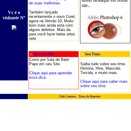
nosso destaque em nossa
de suas melhorias.
site..
Vc é o
Também lançado
recentemente o novo Corel,
visitante Nº
agora na Versão 10, Muito
bom mais ainda esta com
alguns defeitos. Mais da
para você fazer belas artes
nele.
::.
Dica do Mês
::.
Seu Time
Como por Sala de Bate-
Papo em seu Site.
Saiba tudo sobre seu time,
História, Hino, Mascote,
Torcida, e muito mais.
Clique aqui para aprender
essa dica.
Clique aqui para saber mais
sobre seu time.
Fale Conosco
|
Troca de Banners