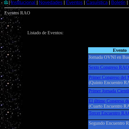
|
Institucional
|
Novedades
|
Eventos
|
Casuística
|
Boletín
|
Eventos RAO
Listado de Eventos:
Evento
Jornada OVNI en Bue
Sexto Congreso RAO
Primer Congreso del 
(Quinto Encuentro R
Primer Jornada Cient
El último Congreso de
(Cuarto Encuentro R
Tercer Encuentro R
Segundo Encuentro