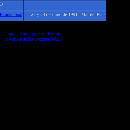
AO
Fundacional
22 y 23 de Junio de 1991 - Mar del Plata
Haga clic aquí para ver leer un
resumen de los eventos RAO