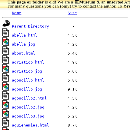
This page or folder
is old! We are a 🏛️
Museum
& an
unsorted
Arc
For many questions you can (only) try to contact the author. To
r
🚫
Name
Size
Parent Directory
abella.html
abella.jpg
about.html
adriatico.html
adriatico.jpg
agoncillo.html
agoncillo.jpg
agoncillo2.html
agoncillo2.jpg
agoncillo3.jpg
aguienemies.html