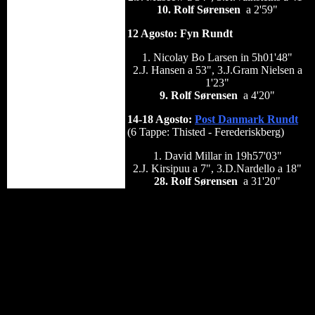
10. Rolf Sørensen
a 2'59"
12 Agosto: Fyn Rundt
1. Nicolay Bo Larsen in 5h01'48"
2.J. Hansen a 53", 3.J.Gram Nielsen a
1'23"
9. Rolf Sørensen
a 4'20"
14-18 Agosto:
Post Danmark Rundt
(6 Tappe: Thisted - Ferederiskberg)
1. David Millar in 19h57'03"
2.J. Kirsipuu a 7", 3.D.Nardello a 18"
28. Rolf Sørensen
a 31'20"