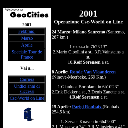
2001
Operazione Csc-World on Line
2001
Febbraio
24 Marzo: Milano Sanremo
(Sanremo,
287 km.)
Marzo
Aprile
1.
in 7h23'13"
Erik Zabel
Speciale Tour de
2.Mario Cipollini a st., 3.R.Vainsteins a
France
st.
10.
Rolf Sørensen
a st.
Vai a...
8 Aprile:
Ronde Van Vlaanderen
(Ninove-Meerbeke, 269 Km.)
Carriera
Undici anni di
1.Gianluca Bortolami in 6h10'23"
successi
2.Erik Dekker a st., 3.Denis Zanette a st.
4.
Rolf Sørensen
a st.
Csc-World on Line
15 Aprile:
Parigi Roubaix
(Roubaix,
254,5 km)
1. Servais Knaven in 6h45'00"
2.J. Museew a 34", 3.R.Vainsteins a 41"