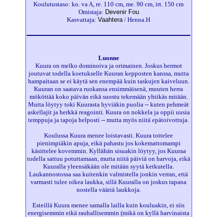
Koulutustaso: ko. va A, re. 110 cm, me. 90 cm, irt. 150 cm
Omistaja:
Devenir Fou
Kasvattaja:
Vaahtera
/ Henna.H
Luonne
Kuura on melko dominoiva ja orimainen. Joskus hermot
joutuvat todella koetukselle Kuuran kepposten kanssa, mutta
hampaitaan se ei käytä sen enempää kuin taskujen kaiveluun.
Kuuran on saatava ruokansa ensimmäisenä, muuten herra
mököttää koko päivän eikä suostu tekemään yhtikäs mitään.
Mutta löytyy toki Kuurasta hyviäkin puolia -- kuten pehmeät
askellajit ja herkkä reagointi. Kuura on nokkela ja oppii uusia
temppuja ja tapoja helposti -- mutta myös niitä epätoivottuja.
Koulussa Kuura menee loistavasti. Kuura tottelee
pienimpiäkin apuja, eikä pahastu jos kokemattomampi
käsittelee kovemmin. Kyllähän sisuakin löytyy, jos Kuuraa
todella sattuu potuttamaan, mutta niitä päiviä on harvoja, eikä
Kuuralla yleensäkään ole mitään syytä ketkutella.
Laukannostossa saa kuitenkin valmistella jonkin verran, että
varmasti tulee oikea laukka, sillä Kuuralla on joskus tapana
nostella vääriä laukkoja.
Esteillä Kuura menee samalla lailla kuin kouluakin, ei siis
energisemmin eikä rauhallisemmin (mikä on kyllä harvinaista