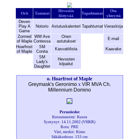
Hevosiin
Ota
Orit
Tammat
Tapahtumat
liittyvää
yhteyttä
Deven
Play A
Notorio
Astutuskalenteri
Tapahtumat
Vieraskirja
Game
Zormed
WW Ave
Orien
E-mail
of Maple
Contessa
astutukset
Hoarfrost
SM
Kasvattilista
Kaavake
of Maple
Conita
SM
Hevosten
Lady's
kilpailut
Daughter
o. Hoarfrost of Maple
Greymask's Geronimo
x
VIR MVA Ch.
Millennium Domino
Perustiedot
Kutsumanimi: Kuura
Syntynyt: 14.11.2002 (VHKR)
Rotu: PRE
Väri, merkit: Kimo
Säkäkorkeus: 153 cm