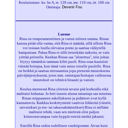
Koulutustaso: ko. he A, re. 120 cm, me. 110 cm, irt. 160 cm
Omistaja:
Devenir Fou
Luonne
Rina on temperamenttinen ja varsin tulinen tamma. Rinan
kanssa pitää olla varma, että Rina ei määrää, sillä silloin Rina
voi tosiaan luulla olevansa pomo ja saattaa väläytellä
hampaitaan. Pahaa Rina ei sillä tietenkään tarkoita, se vain
yrittää pelotella. Kunhan Rinan saa "alistettua", niin johan
löytyy tämänkin tamman kiltti puoli. Rina osaa kauniisti
väistää hoitajaa, kun tämä vain astuu toiselle puolelle. Rina
on herkkä ja saattaa stressaantua jopa pienestä muutoksesta
päiväjärjestyksessä, joten mm. omistajan/hoitajan vaihtuessa
muutokset on tehtävä hitaasti ja varoen.
Koulua mennessä Rina yleensä ravaisi pää korkealla eikä
malttaisi hidastaa. Jo heti tunnin alussa ratsastaja saa tutustua
Rinan reippaaseen askellukseen ja pidätteet ovat kyllä
kannattavia. Kaikkia keskittymistä vaativia liikkeitä (väistöt,
taivutukset ja etu- tai takaosakäännökset) Rina ei millään
malttaisi tehdä, vaan sen mielestä olisi paljon
kiinnostavampaa vain hyppiä esteitä minkä jaksaisi.
Esteillä Rina onkin todellinen vauhtipommi. Aivan kuin