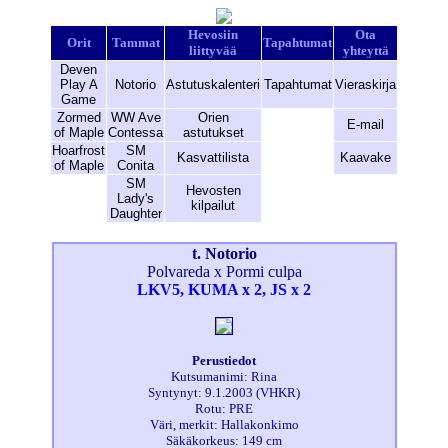
Hevosiin
Ota
Orit
Tammat
Tapahtumat
liittyvää
yhteyttä
Deven
Play A
Notorio
Astutuskalenteri
Tapahtumat
Vieraskirja
Game
Zormed
WW Ave
Orien
E-mail
of Maple
Contessa
astutukset
Hoarfrost
SM
Kasvattilista
Kaavake
of Maple
Conita
SM
Hevosten
Lady's
kilpailut
Daughter
t. Notorio
Polvareda x Pormi culpa
LKV5, KUMA x 2, JS x 2
Perustiedot
Kutsumanimi: Rina
Syntynyt: 9.1.2003 (VHKR)
Rotu: PRE
Väri, merkit: Hallakonkimo
Säkäkorkeus: 149 cm