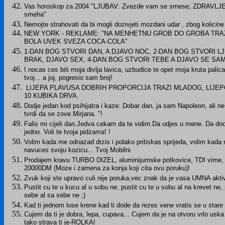
Vas horoskop za 2004 "LJUBAV: Zvezde vam se smese; ZDRAVLJE
smeha"
Nemojte strahovati da bi mogli dozivjeti mozdani udar , zbog kolicin
NEW YORK - REKLAME: "NA MENHETNU GROB DO GROBA TRA
BOLA UVEK SVEZA COCA-COLA"
1-DAN BOG STVORI DAN, A DJAVO NOC, 2-DAN BOG STVORI L
BRAK, DJAVO SEX, 4-DAN BOG STVORI TEBE A DJAVO SE SAM
I nocas ces biti moja divlja lavica, uzbudice te opet moja kruta palica
tvoj... a joj, pogresio sam broj!
LIJEPA PLAVUSA DOBRIH PROPORCIJA TRAZI MLADOG, LIJE
10 KUBIKA DRVA.
Dodje jedan kod psihijatra i kaze: Dobar dan, ja sam Napoleon, ali
tvrdi da se zove Mirjana. "!
Falis mi cijeli dan.Jedva cekam da te vidim.Da udjes u mene. Da d
jedno. Voli te tvoja pidzama! !
Volim kada me odnazad drzis i polako pritiskas sprijeda, volim kada
navuces svoju kozicu... Tvoj Mobilni
Prodajem kravu TURBO DIZEL, aluminijumske potkovice, TDI vime, pla
20000DM (Moze i zamena za konja koji cita ovu poruku)!
Zvuk koji ste upravo culi nije poruka,vec znak da je vasa UMNA 
Pustit cu te u kucu al u sobu ne, pustit cu te u sobu al na krevet ne, 
sebe al sa sebe ne ;)
Kad ti jednom lose krene kad ti dode da rezes vene vratis se u stare d
Cujem da ti je dobra, lepa, cupava... Cujem da je na otvoru vrlo uska i
tako strava ti je-ROLKA!