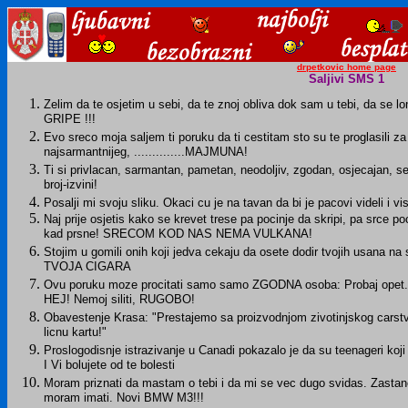
drpetkovic home page
Saljivi SMS 1
Zelim da te osjetim u sebi, da te znoj obliva dok sam u tebi, da s
GRIPE !!!
Evo sreco moja saljem ti poruku da ti cestitam sto su te proglasili za 
najsarmantnijeg, ..............MAJMUNA!
Ti si privlacan, sarmantan, pametan, neodoljiv, zgodan, osjecajan, sexy i .
broj-izvini!
Posalji mi svoju sliku. Okaci cu je na tavan da bi je pacovi videli i vis
Naj prije osjetis kako se krevet trese pa pocinje da skripi, pa srce po
kad prsne! SRECOM KOD NAS NEMA VULKANA!
Stojim u gomili onih koji jedva cekaju da osete dodir tvojih usana na s
TVOJA CIGARA
Ovu poruku moze procitati samo samo ZGODNA osoba: Probaj opet... N
HEJ! Nemoj siliti, RUGOBO!
Obavestenje Krasa: "Prestajemo sa proizvodnjom zivotinjskog carstv
licnu kartu!"
Proslogodisnje istrazivanje u Canadi pokazalo je da su teenageri koj
I Vi bolujete od te bolesti
Moram priznati da mastam o tebi i da mi se vec dugo svidas. Zastane
moram imati. Novi BMW M3!!!