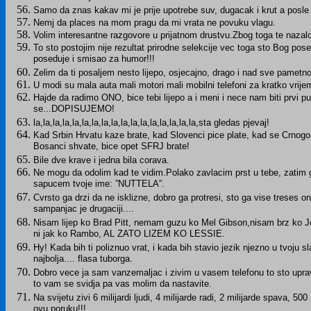
Samo da znas kakav mi je prije upotrebe suv, dugacak i krut a posl
Nemj da places na mom pragu da mi vrata ne povuku vlagu.
Volim interesantne razgovore u prijatnom drustvu.Zbog toga te nazal
To sto postojim nije rezultat prirodne selekcije vec toga sto Bog pose
poseduje i smisao za humor!!!
Zelim da ti posaljem nesto lijepo, osjecajno, drago i nad sve pamet
U modi su mala auta mali motori mali mobilni telefoni za kratko vrij
Hajde da radimo ONO, bice tebi lijepo a i meni i nece nam biti prvi pu
se...DOPISUJEMO!
la,la,la,la,la,la,la,la,la,la,la,la,la,la,la,la,la,sta gledas pjevaj!
Kad Srbin Hrvatu kaze brate, kad Slovenci pice plate, kad se Crnogor
Bosanci shvate, bice opet SFRJ brate!
Bile dve krave i jedna bila corava.
Ne mogu da odolim kad te vidim.Polako zavlacim prst u tebe, zatim ga
sapucem tvoje ime: ”NUTTELA”.
Cvrsto ga drzi da ne isklizne, dobro ga protresi, sto ga vise treses on
sampanjac je drugaciji....
Nisam lijep ko Brad Pitt, nemam guzu ko Mel Gibson,nisam brz ko 
ni jak ko Rambo, AL ZATO LIZEM KO LESSIE.
Hy! Kada bih ti poliznuo vrat, i kada bih stavio jezik njezno u tvoju 
najbolja.... flasa tuborga.
Dobro vece ja sam vanzemaljac i zivim u vasem telefonu to sto upr
to vam se svidja pa vas molim da nastavite.
Na svijetu zivi 6 milijardi ljudi, 4 milijarde radi, 2 milijarde spava,
ovu poruku!!!