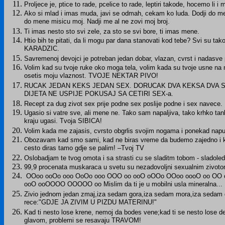
Proljece je, ptice to rade, pcelice to rade, leptiri takode, hocemo li i
Ako si mlad i imas muda, javi se odmah, cekam ko luda. Dodji do me
do mene misicu moj. Nadji me al ne zovi moj broj.
Ti imas nesto sto svi zele, za sto se svi bore, ti imas mene.
Htio bih te pitati, da li mogu par dana stanovati kod tebe? Svi su tak
KARADZIC.
Savremenoj devojci je potreban jedan dobar, vlazan, cvrst i nadasve post
Volim kad su tvoje ruke oko moga tela, volim kada su tvoje usne na m
osetis moju vlaznost. TVOJE NEKTAR PIVO!
RUCAK JEDAN KEKS JEDAN SEX. DORUCAK DVA KEKSA DVA SE
DIJETA NE USPIJE POKUSAJ SA CETIRI SEX-a.
Recept za dug zivot sex prije podne sex poslije podne i sex navece.
Ugasio si vatre sve, ali mene ne. Tako sam napaljiva, tako krhko tan
kraju ugasi. Tvoja SIBICA!
Volim kada me zajasis, cvrsto obgrlis svojim nogama i ponekad napu
Obozavam kad smo sami, kad ne biras vreme da budemo zajedno i k
cesto diras tamo gdje se palim! –Tvoj TV
Oslobadjam te tvog omota i sa strasti cu se sladitm tobom - sladoled
99,9 procenata muskaraca u svetu su nezadovoljni sexualnim zivotom
OOoo ooOo ooo OoOo ooo OOO oo ooO oOOo OOoo oooO oo OO 
ooO ooOOOO OOOOO oo Mislim da ti je u mobilni usla mineralna...
Zivio jednom jedan zmaj,iza sedam gora,iza sedam mora,iza sedam g
rece:"GDJE JA ZIVIM U PIZDU MATERINU!"
Kad ti nesto lose krene, nemoj da bodes vene;kad ti se nesto lose 
glavom, problemi se resavaju TRAVOM!