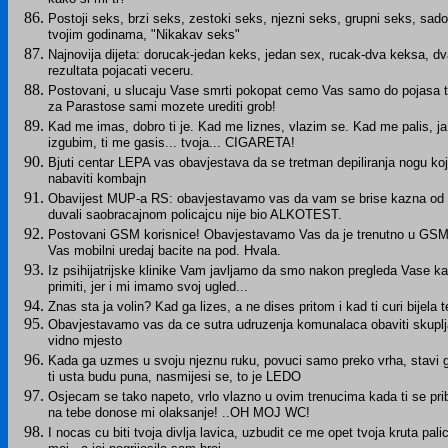
Postoji seks, brzi seks, zestoki seks, njezni seks, grupni seks, sado
tvojim godinama, "Nikakav seks"
Najnovija dijeta: dorucak-jedan keks, jedan sex, rucak-dva keksa, dv
rezultata pojacati veceru.
Postovani, u slucaju Vase smrti pokopat cemo Vas samo do pojasa t
za Parastose sami mozete urediti grob!
Kad me imas, dobro ti je. Kad me liznes, vlazim se. Kad me palis, j
izgubim, ti me gasis... tvoja... CIGARETA!
Bjuti centar LEPA vas obavjestava da se tretman depiliranja nogu koj
nabaviti kombajn
Obavijest MUP-a RS: obavjestavamo vas da vam se brise kazna od 2
duvali saobracajnom policajcu nije bio ALKOTEST.
Postovani GSM korisnice! Obavjestavamo Vas da je trenutno u GSM si
Vas mobilni uredaj bacite na pod. Hvala.
Iz psihijatrijske klinike Vam javljamo da smo nakon pregleda Vase k
primiti, jer i mi imamo svoj ugled...
Znas sta ja volin? Kad ga lizes, a ne dises pritom i kad ti curi bijela
Obavjestavamo vas da ce sutra udruzenja komunalaca obaviti skuplj
vidno mjesto
Kada ga uzmes u svoju njeznu ruku, povuci samo preko vrha, stavi ga 
ti usta budu puna, nasmijesi se, to je LEDO
Osjecam se tako napeto, vrlo vlazno u ovim trenucima kada ti se pri
na tebe donose mi olaksanje! ..OH MOJ WC!
I nocas cu biti tvoja divlja lavica, uzbudit ce me opet tvoja kruta palica