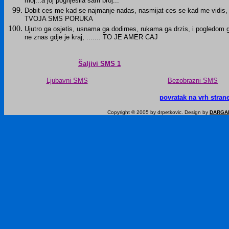
moj...a joj pogrijesila sam broj...
Dobit ces me kad se najmanje nadas, nasmijat ces se kad me vidis, p
TVOJA SMS PORUKA
Ujutro ga osjetis, usnama ga dodirnes, rukama ga drzis, i pogledom ga
ne znas gdje je kraj, ....... TO JE AMER CAJ
Šaljivi SMS 1
Ljubavni SMS
Bezobrazni SMS
povratak na vrh stran
Copyright © 2005 by drpetkovic. Design by
DARGA