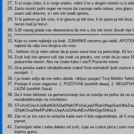
Ti si moje zlato, ti si moje srebro, vidim li te s drugim slomit cu ti reb
Zasto muski polni organ ne moze da zasnuje radni odnos, ima glavu
osam sati dnevno, a i ono sto uradi uprska...
Ti bi jednom-ja bih vise, ti bi glasno ja bih tise, ti bi sporo-ja bih brze,
neces kad ja hocu!
SJB vaseg grada vas obavestava da ono u sta ste sinoc duvali nije bi
********************************************************* ******************
Koje su zene najbolje za brak: ZUBARKE-necemo ga vaditi, APOT
napred da udju ova dvojica sto vise.
.Jednom mi je neko rekao da je puno sexa lose za pamcenje. Ali ko m
Zvuk koji ste upravo culi nije znak za poruku, vec znak da je va
poduzmite nesto!. Ako ne znate kako i sta?! Pozovite mene.
Ova poruka sadrzi ultraljubicaste zrake! Kod normalnih ljudi izaziva 
osmijeh...!
I ja imam zelju da me neko ubode. Ukljuci punjac! Tvoj Mobilni Telef
Postoje 4 vrste orgazma: 1. POZITIVNI (ooohhh daaa); 2. NEGATIVN
LAZNI (ooohhh Sasa)
Da li imas bikloner za gemanzovanje sta se stavlja na pufnu da ne s
restabulidovanje na cincilatoru.
STvArnOJezAJeBaNOkADatINekOPoSaLjepORukUNapiSanUBeZra
IZNaKOvaINteRPuNKcIJepAJoSAkoNEmAMnOgoSMisLA
Zao mi je sto sam te ostavila kada sam ti bila najpotrebnija, ali ti zna
pamet.
Zamisljam tebe i sebe daleko od svih, cuje se cvrkut ptica i sum mora
krpimo gumu.