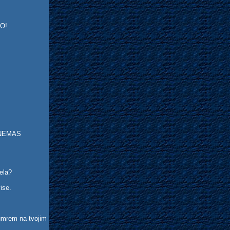
TRO!
i NEMAS
zela?
vise.
 umrem na tvojim