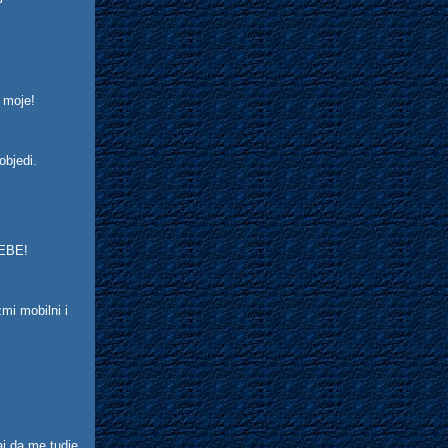
o moje!
pobjedi.
TEBE!
mi mobilni i
aj da me tudje