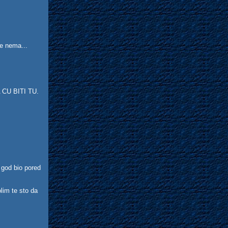
.
ebe nema...
JA CU BITI TU.
 god bio pored
im te sto da