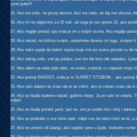
usne ljube!!!
25. Ako me volis, ne pricaj nikome. Ako me zelis, ne daj me nikome. Ako
26. Ako mi ne odgovoris za 25 sek. od cega je vec proslo 15, ako poruk
27. Ako negdje postoji sjaj onda je on u tvojim ocima. Ako negdje postoji
28. Ako nekad, na krilima svojim, uspomene donesu mi tugu, smijem li
29. Ako neko uspije da ledom ispise tvoje ime po suncu priznat cu da t
30. Ako nekog volis, voli ga polako, sve sto ide brzo ide naopako. Ljubav
31. Ako odem na nebo prije tebe, na svaku zvijezdu cu napisati tvoje ime
32. Ako postoji RADOST, onda je to SUSRET S'TOBOM... ako postoji B
33. Ako sam daleko ne znaci da te ne volim, ako te cekam znaci da si mi s
34. Ako se ikada budemo rastali, gubimo oboje. Ja jer sam te voljela. Ti 
voljeti.
35. Ako se ikada pozelis javiti, javi se, sve je ostalo isto i broj i adre
36. Ako se probudis u ove sitne sate, vidjet ces da neko misli na te, a
37. Ako se umoris od lutanja, ako izgubis vjeru u ljude, slobodno svra
38. Ako si daleko nista ne smeta, vjecna ljubav ostaje i da si nakraj svi