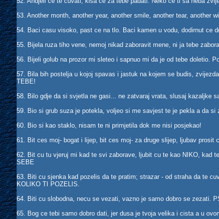
52. Andjeli ce te cuvati, kisa ce za tebe padati. Neko ce ti sa neba zvijez
53. Another month, another year, another smile, another tear, another win
54. Baci casu visoko, past ce na tlo. Baci kamen u vodu, dodirnut ce dn
55. Bijela ruza tiho vene, nemoj nikad zaboravit mene, ni ja tebe zabora
56. Bijeli golub na prozor mi sleteo i sapnuo mi da je od tebe doletio. P
57. Bila bih postelja u kojoj spavas i jastuk na kojem se budis, zvije
TEBE!
58. Bilo gdje da si svjetla ne gasi... ne zatvaraj vrata, slusaj kazaljke
59. Bio si grub suza je potekla, voljeo si me savjest te je pekla a da 
60. Bio si kao staklo, nisam te ni primjetila dok me nisi posjekao!
61. Bit ces moj- bogat i lijep, bit ces moj- za druge slijep, ljubav pros
62. Bit cu tu vjeruj mi kad te svi zaborave, ljubit cu te kao NIKO, k
SEBE
63. Biti cu sjenka kad pozelis da te pratim; strazar - od straha da t
KOLIKO TI POZELIS.
64. Biti cu slobodna, necu se vezati, vazno je samo dobro se zezati. PS
65. Bog ce tebi samo dobro dati, jer dusa je tvoja velika i cista a u ov