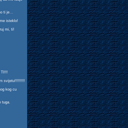
no ti je…
eme isteklo!
uj mi, ti!
TI!!!
svijetu!!!!!!!!!
ugog kog cu
je tuga.