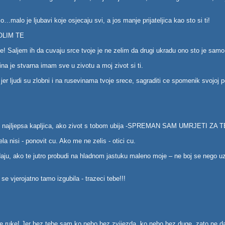
o…malo je ljubavi koje osjecaju svi, a jos manje prijateljica kao sto si ti!
=VOLIM TE
ele! Saljem ih da cuvaju srce tvoje je ne zelim da drugi ukradu ono sto je sam
ina je stvarna imam sve u zivotu a moj zivot si ti.
er ljudi su zlobni i na rusevinama tvoje srece, sagraditi ce spomenik svojoj 
i si mu najljepsa kapljica, ako zivot s tobom ubija -SPREMAN SAM UMRJETI ZA 
la nisi - ponovit cu. Ako me ne zelis - otici cu.
aju, ako te jutro probudi na hladnom jastuku maleno moje – ne boj se nego uz
e vjerojatno tamo izgubila - trazeci tebe!!!
je ruke! Jer bez tebe sam ko nebo bez zvijezda, ko nebo bez duge, zato ne d