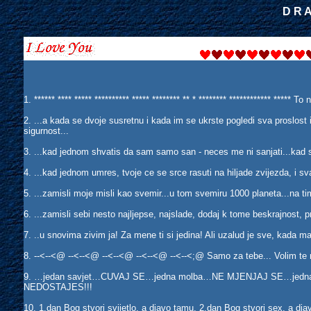
D R A
1. ****** **** ***** ********** ***** ******** ** * ******** ************ ****
2. ...a kada se dvoje susretnu i kada im se ukrste pogledi sva proslost
sigurnost...
3. ...kad jednom shvatis da sam samo san - neces me ni sanjati...kad 
4. ...kad jednom umres, tvoje ce se srce rasuti na hiljade zvijezda, i sv
5. ...zamisli moje misli kao svemir...u tom svemiru 1000 planeta...na tim
6. ...zamisli sebi nesto najljepse, najslade, dodaj k tome beskrajnost, 
7. ..u snovima zivim ja! Za mene ti si jedina! Ali uzalud je sve, kada 
8. --<--<@ --<--<@ --<--<@ --<--<@ --<--<;@ Samo za tebe... Volim te 
9. …jedan savjet…CUVAJ SE…jedna molba…NE MJENJAJ SE…jedn
NEDOSTAJES!!!
10. 1.dan Bog stvori svijetlo, a djavo tamu, 2.dan Bog stvori sex, a dja