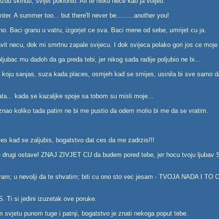
du skinuti, svijet pokloniti. Ali te nitko nece kao ja voljeti.
ter. A summer too... but there'll never be.........another you!
o. Baci granu u vatru, izgorjet ce sva. Baci mene od sebe, umrijet cu ja.
vit necu, dok mi smrtnu zapale svijecu. I dok svijeca polako gori jos ce moje 
oljubac mu dadoh da ga preda tebi, jer nikog sada radije poljubio ne bi...
zda koju sanjas, suza kada places, osmjeh kad se smijes, usinila bi sve samo 
 sata... kada se kazaljke spoje sa tobom su misli moje...
si znao koliko tada patim ne bi me pustio da odem molio bi me da se vratim.
it ces kad se zaljubis, bogatstvo dat ces da me zadrzis!!!
ad te drugi ostave! ZNAJ ZIVJET CU da budem pored tebe, jer hocu tvoju ljuba
e cuvam; u nevolji da te shvatim; biti cu ono sto vec jesam - TVOJA NADA I T
. Ti si jedini izuzetak ove poruke.
om svjetu punom tuge i patnji, bogatstvo je znati nekoga poput tebe.