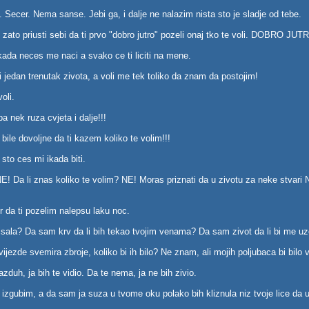
Secer. Nema sanse. Jebi ga, i dalje ne nalazim nista sto je sladje od tebe.
I zato priusti sebi da ti prvo "dobro jutro" pozeli onaj tko te voli. DOBRO JU
ikada neces me naci a svako ce ti liciti na mene.
jedan trenutak zivota, a voli me tek toliko da znam da postojim!
voli.
 pa nek ruza cvjeta i dalje!!!
 bile dovoljne da ti kazem koliko te volim!!!
e sto ces mi ikada biti.
NE! Da li znas koliko te volim? NE! Moras priznati da u zivotu za neke stvar
r da ti pozelim nalepsu laku noc.
isala? Da sam krv da li bih tekao tvojim venama? Da sam zivot da li bi me u
vijezde svemira zbroje, koliko bi ih bilo? Ne znam, ali mojih poljubaca bi bilo 
azduh, ja bih te vidio. Da te nema, ja ne bih zivio.
 izgubim, a da sam ja suza u tvome oku polako bih kliznula niz tvoje lice da