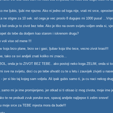
 me ljubis, ljubi me njezno. Ako ni jedno od toga nije, vrati mi srce, oproste
a ne stigne za 10 sek. od cega je vec proslo 8 dugujes mi 1000 pusa! ...Vrij
 bol onda je to zivot bez tebe. Ako je itko na ovom svijetu voljen onda si, vjer
 opet do tebe da dodjem kao starom i iskrenom drugu?
e voli vise od mene !!!
 koja brzo plane, brzo se i gasi, ljubav koja tiho tece, vecno zivot krasi!!!
, tako ce svi andjeli znati koliko mi znacis...
OL, onda je to ZIVOT BEZ TEBE.. ako postoji neko koga ZELIM, onda si to 
ve na svijetu, doci cu po tebe uhvatit cu te u letu i zauvijek zivjeti u nasem 
- jer si bio taj kojeg sam voljela. Ali ipak gubis samo ti, ja cu naci nekog dr
sa...samo mi je ime promijenjeno, jer otkad si ti otisao iz mog zivota, moje ime 
 ako te ne probudi zvuk poruke ove, spavaj andjele najljepse ti zelim snove!
ti u moje srce za TEBE mjesta mora da bude!!!
jeta.