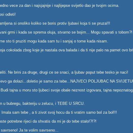
edno vece za dan i najsjajnije i najlijepse svijetlo dao je tvojim ocima.
psi odleti!
ljena si onoliko koliko se boris protiv ljubavi koja ti se pruza!!!
ani grmi i kada se sprema oluja, stvarno se bojim... Mogu spavati s tobom?
nome sto ti pruziti mogu kada sam tu i sanjaj o tome kada nisam.
a cokolada zbog koje je nastala ova balada i da ti nije palo na pamet ovo bris
liti. Ne brini za druge, drugi ce se snaci, a ljubav poput tebe tesko je naci!
malo...evo ga dolazi...doletio je samo za tebe...NAJVECI POLJUBAC NA SVIJETU
. Budi tajna u moru sto ljubeci svoje obale neznost izgovara, tajna nepoznatog
men u bubregu, bakteriju u zelucu, i TEBE U SRCU.
 Imala sam tebe , a ti zivot svoj hocu da ti vratim samo bol za bol!!!
pste potrebne rijeci da shvatis da mi je do tebe stalo!?!?!
u savrseno! Ja te volim savrseno...