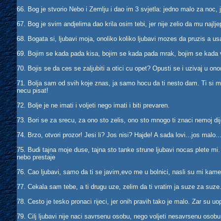
66. Bog je stvorio Nebo i Zemlju i dao im 3 svjetla: jedno malo za noc, j
67. Bog je svim andjelima dao krila osim tebi, jer nije zelio da mu najlje
68. Bogata si, ljubavi moja, onoliko koliko ljubavi mozes da pruzis a usam
69. Bojim se kada pada kisa, bojim se kada pada mrak, bojim se kada v
70. Bojis se da ces se zaljubiti a otici cu opet? Opusti se i uzivaj u o
71. Bolja sam od svih koje znas, ja samo hocu da ti nesto dam. Ti si moj
necu pisat!
72. Bolje je ne imati i voljeti nego imati i biti prevaren.
73. Bori se za srecu, za ono sto zelis, ono sto mnogo ti znaci nemoj dije
74. Brzo, otvori prozor! Jesi li? Jos nisi? Hajde! A sada lovi...jos 
75. Budi tajna moje duse, tajna sto tanke strune ljubavi nocas plete mi
nebo prestaje
76. Cao ljubavi, samo da ti se javim,evo me u bolnici, nasli su mi ka
77. Cekala sam tebe, a ti drugu uze, zelim da ti vratim ja suze za suze.
78. Cesto je tesko pronaci rijeci, jer onih pravih tako je malo. Zar su uo
79. Cilj ljubavi nije naci savrsenu osobu, nego voljeti nesavrsenu osob