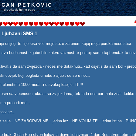
 G A N P E T K O V I C
drpetkovic home page
Ljubavni SMS 1
* To nije snijeg, to nije kisa vec moje suze za onom kojoj moja poruka nece stici.
 i sva buducnost izgube bilo kakvu vaznost te postoji samo taj trenutak ta nev
shvatis da sam zvijezda - neces me dotaknuti...kad osjetis da sam bol - preb
aki covjek koji pogleda u nebo zaljubit ce se u noc..
 planetima 1000 mora...i u svakoj kapljici TI!!!!
prosiri sa vjecnoscu, ukrasi sa zvijezdama, tek tada ces bar malo znati koliko
mama probudi me!..
najvise...
a zelja…NE ZABORAVI ME…jedna laz…NE VOLIM TE…jedna istina…PUNO
vo brak, 3.dan Bog stvori ljubav, a djavo ljubavnicu, 4.dan Bog stvori tebe, a 