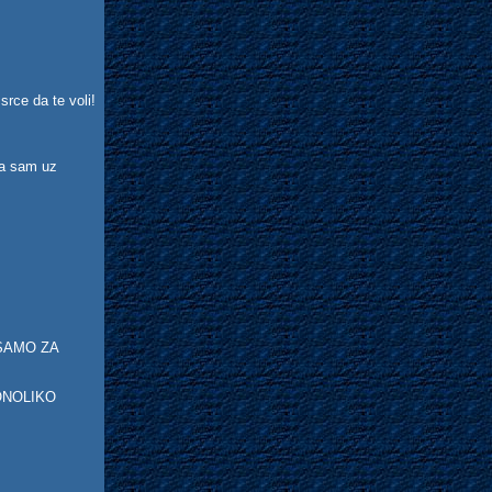
srce da te voli!
da sam uz
v SAMO ZA
O ONOLIKO