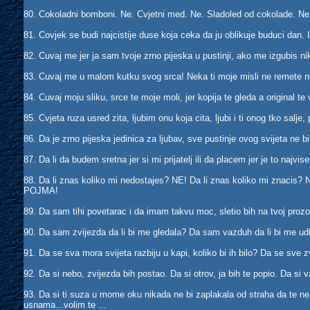
80. Cokoladni bomboni. Ne. Cvjetni med. Ne. Sladoled od cokolade. Ne. 
81. Covjek se budi najcistije duse koja ceka da ju oblikuje buduci dan. 
82. Cuvaj me jer ja sam tvoje zrno pijeska u pustinji, ako me izgubis n
83. Cuvaj me u malom kutku svog srca! Neka ti moje misli ne remete ni 
84. Cuvaj moju sliku, srce te moje moli, jer kopija te gleda a original te 
85. Cvjeta ruza usred zita, ljubim onu koja cita, ljubi i ti onog tko salje,
86. Da je zrno pijeska jedinica za ljubav, sve pustinje ovog svijeta ne bi
87. Da li da budem sretna jer si mi prijatelj ili da placem jer je to najvis
88. Da li znas koliko mi nedostajes? NE! Da li znas koliko mi znacis? 
POJMA!
89. Da sam tihi povetarac i da imam takvu moc, sletio bih na tvoj prozo
90. Da sam zvijezda da li bi me gledala? Da sam vazduh da li bi me ud
91. Da se sva mora svijeta razbiju u kapi, koliko bi ih bilo? Da se sve z
92. Da si nebo, zvijezda bih postao. Da si otrov, ja bih te popio. Da si v
93. Da si ti suza u mome oku nikada ne bi zaplakala od straha da te ne
usnama...volim te ...