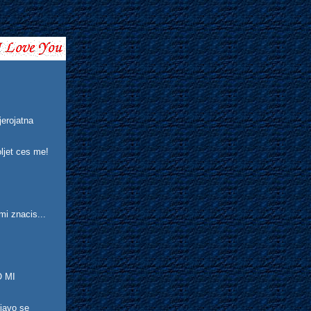
jerojatna
oljet ces me!
 mi znacis...
 MI
djavo se