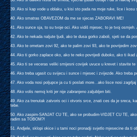
39. Ako si kap vode u oblaku, u kisi sto pada na moje ruke, lice i kosu s
40. Ako smatras OBAVEZOM da me se sjecas ZABORAVI ME!
41. Ako sunce sja, to su tvoje oci. Ako vidiš mjesec, to je tvoj osmjeh.
42. Ako te nekada naljute ljudi, ako te dusa gorko zaboli, sjeti se da post
43. Ako te ometam zovi 92, ako te palim zovi 93, ako te povrijedim zov
44. Ako ti gorko zaplace oko, ako te neko povrijedi duboko, ako ti ika
45. Ako ti se veceras veliki smijesni covijek uvuce u krevet i stavite t
46. Ako treba ugasit cu svijecu i sunce i mjesec i zvijezde. Ako treba p
47. Ako voda nosi poljupce ja cu ti poslati more...ako lisce nosi zagrljaj 
48. Ako volis nemoj kriti jer nije zabranjeno zaljubljen biti.
49. Ako za trenutak zatvoris oci i otvoris srce, znati ces da je sreca,
tebe.
50. Ako zaspim-SANJAT CU TE, ako se probudim-VIDJET CU TE, ako t
radim sa TOBOM?!
51. Andjele, sklopi okice i u tami noci pronadji svjetlo mjesecine da ti o