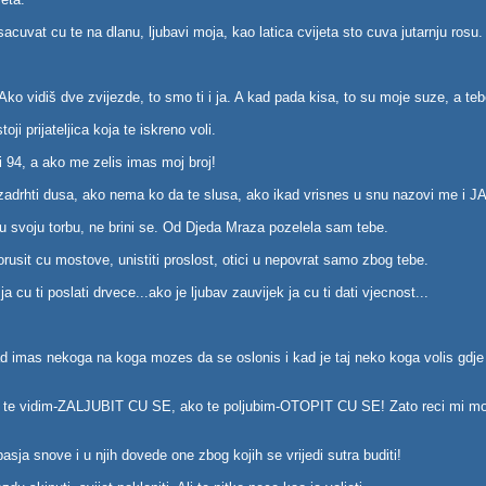
acuvat cu te na dlanu, ljubavi moja, kao latica cvijeta sto cuva jutarnju rosu
 Ako vidiš dve zvijezde, to smo ti i ja. A kad pada kisa, to su moje suze, a t
oji prijateljica koja te iskreno voli.
i 94, a ako me zelis imas moj broj!
d zadrhti dusa, ako nema ko da te slusa, ako ikad vrisnes u snu nazovi me i 
e u svoju torbu, ne brini se. Od Djeda Mraza pozelela sam tebe.
orusit cu mostove, unistiti proslost, otici u nepovrat samo zbog tebe.
ja cu ti poslati drvece...ako je ljubav zauvijek ja cu ti dati vjecnost...
 kad imas nekoga na koga mozes da se oslonis i kad je taj neko koga volis gdje
e vidim-ZALJUBIT CU SE, ako te poljubim-OTOPIT CU SE! Zato reci mi mol
basja snove i u njih dovede one zbog kojih se vrijedi sutra buditi!