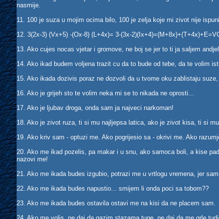
nasmije.
11. 100 je suza u mojim ocima bilo, 100 je zelja koje mi zivot nije ispuni
12. 3(2x-3) (Vx+5) -(Ox-8) (L+4x)= 3-(3x-2)(Ix+4)=(M+8x)+(T+4x)+E
13. Ako cujes nocas vjetar i gromove, ne boj se jer to ti ja saljem andj
14. Ako ikad budem voljena trazit cu da to bude od tebe, da te volim ist
15. Ako ikada dozivis poraz ne dozvoli da u tvome oku zablistaju suze, j
16. Ako je grijeh sto te volim neka mi se to nikada ne oprosti...
17. Ako je ljubav droga, onda sam ja najveci narkoman!
18. Ako je zivot ruza, ti si mu najljepsa latica, ako je zivot kisa, t
19. Ako kriv sam - optuzi me. Ako pogrijesio sa - okrivi me. Ako razumje
20. Ako me ikad pozelis, pa makar i u snu, ako samoca boli, a kise pad
nazovi me!
21. Ako me ikada budes izgubio, potrazi me u vrtlogu vremena, jer sam s
22. Ako me ikada budes napustio... smijem li onda poci sa tobom??
23. Ako me ikada budes ostavila ostavi me na kisi da ne placem sam.
24. Ako me volis, ne daj da gazim stazama tuge, ne daj da me grle tud