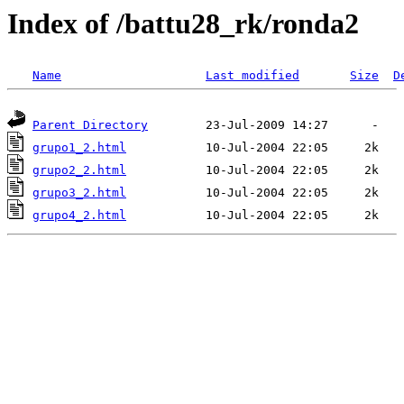
Index of /battu28_rk/ronda2
Name
Last modified
Size
D
Parent Directory
grupo1_2.html
grupo2_2.html
grupo3_2.html
grupo4_2.html