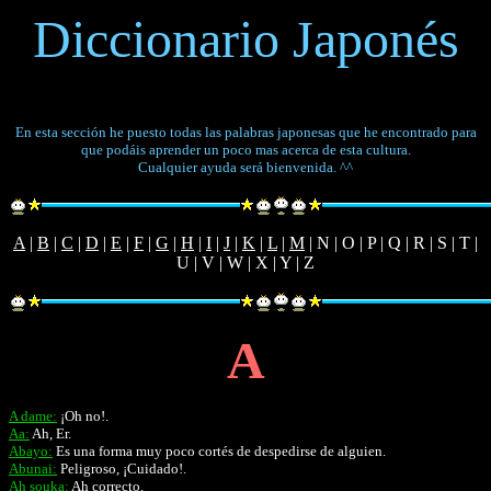
Diccionario Japonés
En esta sección he puesto todas las palabras japonesas que he encontrado para
que podáis aprender un poco mas acerca de esta cultura.
Cualquier ayuda será bienvenida. ^^
A
|
B
|
C
|
D
|
E
|
F
|
G
|
H
|
I
|
J
|
K
|
L
|
M
| N | O | P | Q | R | S | T |
U | V | W | X | Y | Z
A
A dame:
¡Oh no!.
Aa:
Ah, Er.
Abayo:
Es una forma muy poco cortés de despedirse de alguien.
Abunai:
Peligroso, ¡Cuidado!.
Ah souka:
Ah correcto.