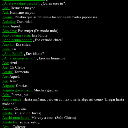
¿Anata wa dare desuka?:
¿Quien eres tú?.
Ane:
Hermana mayor.
Ani:
Hermano mayor.
Anime:
Palabra que se refieres a las series animadas japonesas.
Ankoku:
Oscuridad.
Ano:
Aquel.
Ano ama:
Esa mujer (De modo rudo).
Ano bakana yatsu:
Ese idiota.
¿Ano henna onna?:
¿Esa extraña chica?.
Ano ko:
Esa chica.
Anta:
Tu.
¿Anta Baka?:
¿Eres idiota?
¿Anta, ningen na no?:
¿Eres un humano?.
Aoi:
Azul.
Ara:
Oh Cielos
Arashi:
Tormenta.
Are:
Aquel.
Ari:
Tener.
Arigato:
Gracias.
Arigato gozaimazu:
Muchas gracias.
Ashi:
Pierna , pie
Ashita made:
Hasta mañana, pero en contexto seria algo así como "Llegar hasta
mañana".
Atama:
Cabeza.
Atashi:
Yo. (Solo Chicas)
Atashi mou kaeru:
Me voy a casa. (Solo Chicas)
Atashi tte:
Yo soy, estoy.
Atsui:
Caliente.