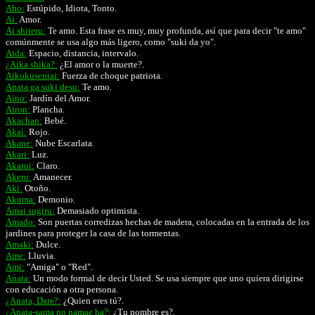
Aho:
Estúpido, Idiota, Tonto.
Ai:
Amor.
Ai shiteru:
Te amo. Esta frase es muy, muy profunda, así que para decir "te amo"
comúnmente se usa algo más ligero, como "suki da yo".
Aida:
Espacio, distancia, intervalo.
¿Aika shika?:
¿El amor o la muerte?.
Aikokusentai:
Fuerza de choque patriota.
Anata ga suki desu:
Te amo.
Aino:
Jardín del Amor.
Airon:
Plancha.
Akachan:
Bebé.
Akai:
Rojo.
Akane:
Nube Escarlata.
Akari:
Luz.
Akarui:
Claro.
Akeru:
Amanecer.
Aki:
Otoño.
Akuma:
Demonio.
Amai sugiru:
Demasiado optimista.
Amado:
Son puertas corredizas hechas de madera, colocadas en la entrada de los
jardines para proteger la casa de las tormentas.
Amaki:
Dulce.
Ame:
Lluvia.
Ami:
"Amiga" o "Red".
Anata:
Un modo formal de decir Usted. Se usa siempre que uno quiera dirigirse
con educación a otra persona.
¿Anata, Dare?:
¿Quien eres tú?.
¿Anata-sama no namae ha?:
¿Tu nombre es?.