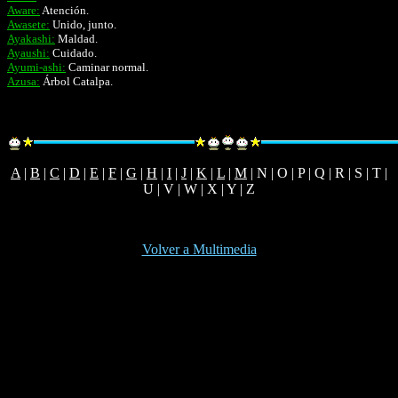
Aware:
Atención.
Awasete:
Unido, junto.
Ayakashi:
Maldad.
Ayaushi:
Cuidado.
Ayumi-ashi:
Caminar normal.
Azusa:
Árbol Catalpa.
A
|
B
|
C
|
D
|
E
|
F
|
G
|
H
|
I
|
J
|
K
|
L
|
M
| N | O | P | Q | R | S | T |
U | V | W | X | Y | Z
Volver a Multimedia