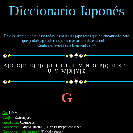
Diccionario Japonés
En esta sección he puesto todas las palabras japonesas que he encontrado para
que podáis aprender un poco mas acerca de esta cultura.
Cualquier ayuda será bienvenida. ^^
A
|
B
|
C
|
D
|
E
|
F
|
G
|
H
|
I
|
J
|
K
|
L
|
M
| N | O | P | Q | R | S | T |
U | V | W | X | Y | Z
G
Ga:
Libre.
Gaijin:
Extranjero.
Gakitotsu:
Combate.
Gambatte:
"Buena suerte", "Haz tu mejor esfuerzo".
Gambatte kudasai nee!:
!Echale ganas!