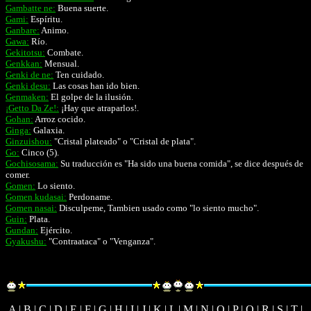
Gambatte ne:
Buena suerte.
Gami:
Espíritu.
Ganbare:
Animo.
Gawa:
Río.
Gekitotsu:
Combate.
Genkkan:
Mensual.
Genki de ne:
Ten cuidado.
Genki desu:
Las cosas han ido bien.
Genmaken:
El golpe de la ilusión.
¡Getto Da Ze!:
¡Hay que atraparlos!.
Gohan:
Arroz cocido.
Ginga:
Galaxia.
Ginzuishou:
"Cristal plateado" o "Cristal de plata".
Go:
Cinco (5).
Gochisosama:
Su traducción es "Ha sido una buena comida", se dice después de
comer.
Gomen:
Lo siento.
Gomen kudasai:
Perdoname.
Gomen nasai:
Disculpeme, Tambien usado como "lo siento mucho".
Guin:
Plata.
Gundan:
Ejército.
Gyakushu:
"Contraataca" o "Venganza".
A
|
B
|
C
|
D
|
E
|
F
|
G
|
H
|
I
|
J
|
K
|
L
|
M
| N | O | P | Q | R | S | T |