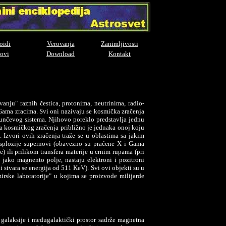
oidi
Verovanja
Zanimljivosti
ovi
Download
Kontakt
nju" raznih čestica, protonima, neutrinima, radio-
 Gama zracima. Svi oni nazivaju se kosmička zračenja
z Sunčevog sistema. Njihovo poreklo predstavlja jednu
ja kosmičkog zračenja približno je jednaka onoj koju
 Izvori ovih zračenja traže se u oblastima sa jakim
eksplozije supernovi (obavezno su praćene X i Gama
 ili prilikom transfera materije u crnim rupama (pri
e jako magnento polje, nastaju elektroni i pozitroni
i stvara se energija od 511 KeV). Svi ovi objekti su u
mirske laboratorije" u kojima se proizvode milijarde
o galaksije i međugalaktički prostor sadrže magnetna