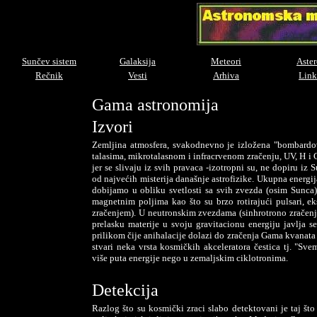
Sunčev sistem
Galaksija
Meteori
Aster
Rečnik
Vesti
Arhiva
Link
Gama astronomija
Izvori
Zemljina atmosfera, svakodnevno je izložena "bombardova
talasima, mikrotalasnom i infracrvenom zračenju, UV, H i
jer se slivaju iz svih pravaca -izotropni su, ne dopiru i
od najvećih misterija današnje astrofizike. Ukupna energi
dobijamo u obliku svetlosti sa svih zvezda (osim Sunca).
magnetnim poljima kao što su brzo rotirajući pulsari, 
zračenjem). U neutronskim zvezdama (sinhrotrono zračenje)
prelasku materije u svoju gravitacionu energiju javlja s
prilikom čije anihalacije dolazi do zračenja Gama kvanata 
stvari neka vrsta kosmičkih akceleratora čestica tj. "Sve
više puta energije nego u zemaljskim ciklotronima.
Detekcija
Razlog što su kosmički zraci slabo detektovani je taj št