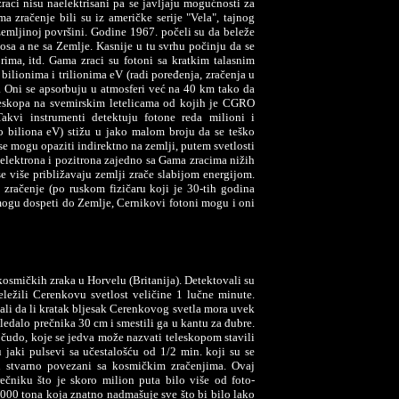
raci nisu naelektrisani pa se javljaju mogućnosti za
ama zračenje bili su iz američke serije "Vela", tajnog
emljinoj površini. Godine 1967. počeli su da beleže
sa a ne sa Zemlje. Kasnije u tu svrhu počinju da se
orima, itd. Gama zraci su fotoni sa kratkim talasnim
ilionima i trilionima eV (radi poređenja, zračenja u
. Oni se apsorbuju u atmosferi već na 40 km tako da
eskopa na svemirskim letelicama od kojih je CGRO
kvi instrumenti detektuju fotone reda milioni i
o biliona eV) stižu u jako malom broju da se teško
 se mogu opaziti indirektno na zemlji, putem svetlosti
 elektrona i pozitrona zajedno sa Gama zracima nižih
se više približavaju zemlji zrače slabijom energijom.
 zračenje (po ruskom fizičaru koji je 30-tih godina
mogu dospeti do Zemlje, Cernikovi fotoni mogu i oni
kosmičkih zraka u Horvelu (Britanija). Detektovali su
ležili Cerenkovu svetlost veličine 1 lučne minute.
itali da li kratak bljesak Cerenkovog svetla mora uvek
ledalo prečnika 30 cm i smestili ga u kantu za đubre.
 čudo, koje se jedva može nazvati teleskopom stavili
 jaki pulsevi sa učestalošću od 1/2 min. koji su se
u stvarno povezani sa kosmičkim zračenjima. Ovaj
ečniku što je skoro milion puta bilo više od foto-
000 tona koja znatno nadmašuje sve što bi bilo lako