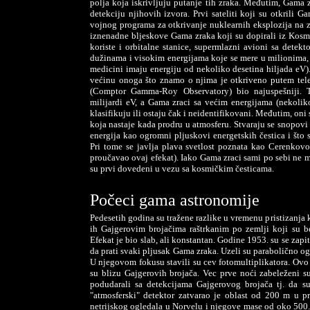
polja koja iskrivljuju putanje tih zraka. Međutim, Gama z
detekciju njihovih izvora. Prvi sateliti koji su otkrili G
vojnog programa za otkrivanje nuklearnih eksplozija na z
iznenadne bljeskove Gama zraka koji su dopirali iz Kosmo
koriste i orbitalne stanice, supermlazni avioni sa detekt
dužinama i visokim energijama koje se mere u milionima, b
medicini imaju energiju od nekoliko desetina hiljada eV)
većinu onoga što znamo o njima je otkriveno putem tel
(Comptor Gamma-Roy Observatory) bio najuspešniji. Ta
milijardi eV, a Gama zraci sa većim energijama (nekolik
klasifikuju ili ostaju čak i neidentifikovani. Međutim, oni
koja nastaje kada prodru u atmosferu. Stvaraju se snopovi
energija kao ogromni pljuskovi energetskih čestica i što 
Pri tome se javlja plava svetlost poznata kao Cerenkovo
proučavao ovaj efekat). Iako Gama zraci sami po sebi ne 
su prvi dovedeni u vezu sa kosmičkim česticama.
Počeci gama astronomije
Pedesetih godina su tražene razlike u vremenu pristizanja 
ih Gajgerovim brojačima raštrkanim po zemlji koji su be
Efekat je bio slab, ali konstantan. Godine 1953. su se zap
da prati svaki pljusak Gama zraka. Uzeli su parabolično og
U njegovom fokusu stavili su cev fotomultiplikatora. Ovo
su blizu Gajgerovih brojača. Vec prve noći zabeleženi su
podudarali sa detekcijama Gajgerovog brojača tj. da s
"atmosferski" detektor zatvarao je oblast od 200 m u pr
netrijskog ogledala u Norvelu i njegove mase od oko 500.