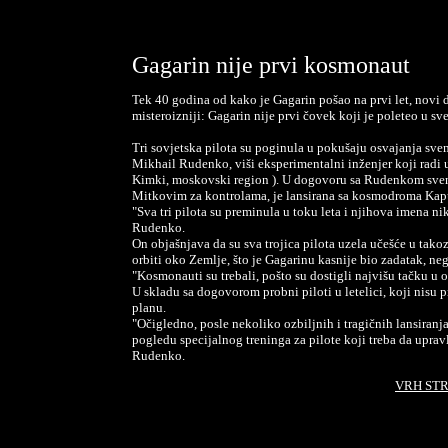
Gagarin
nije prvi kosmonaut
Tek 40 godina od kako je Gagarin pošao na prvi let, novi de
misteroizniji: Gagarin nije prvi čovek koji je poleteo u sve
Tri sovjetska pilota su poginula u pokušaju osvajanja sve
Mikhail Rudenko, viši eksperimentalni inženjer koji radi 
Kimki, moskovski region ). U dogovoru sa Rudenkom svemi
Mitkovim za kontrolama, je lansirana sa kosmodroma Kapus
"Sva tri pilota su preminula u toku leta i njihova imena n
Rudenko.
On objašnjava da su sva trojica pilota uzela učešće u takoz
orbiti oko Zemlje, što je Gagarinu kasnije bio zadatak, neg
"Kosmonauti su trebali, pošto su dostigli najvišu tačku u 
U skladu sa dogovorom probni piloti u letelici, koji nisu pr
planu.
"Očigledno, posle nekoliko ozbiljnih i tragičnih lansiran
pogledu specijalnog treninga za pilote koji treba da uprav
Rudenko.
VRH ST