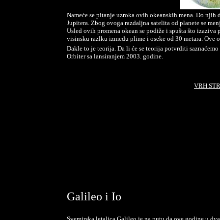
Nameće se pitanje uzroka ovih okeanskih mena. Do njih d
Jupitera. Zbog ovoga razdaljna satelita od planete se menja
Usled ovih promena okean se podiže i spušta što izaziva
visinsku razlku između plime i oseke od 30 metara. Ove o
Dakle to je teorija. Da li će se teorija potvrditi saznaće
Orbiter sa lansiranjem 2003. godine.
VRH ST
Galileo i Io
Svemirska letalica Galileo je na putu da ove godine u dva 