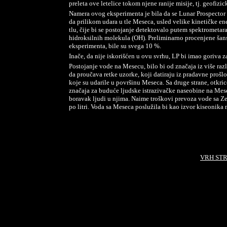
preleta ove letelice tokom njene ranije misije, tj. geofi
Namera ovog eksperimenta je bila da se Lunar Prospector 
da prilikom udara u tle Meseca, usled velike kinetičke e
tlu, čije bi se postojanje detektovalo putem spektrometara 
hidroksilnih molekula (OH). Preliminarno procenjene šans
eksperimenta, bile su svega 10 %.
Inače, da nije iskorišćen u ovu svrhu, LP bi imao goriva za
Postojanje vode na Mesecu, bilo bi od značaja iz više ra
da proučava retke uzorke, koji datiraju iz pradavne prošlo
koje su udarile u površinu Meseca. Sa druge strane, otkr
značaja za buduće ljudske istrazivačke naseobine na Mesec
boravak ljudi u njima. Naime troškovi prevoza vode sa 
po litri. Voda sa Meseca poslužila bi kao izvor kiseoni
VRH ST