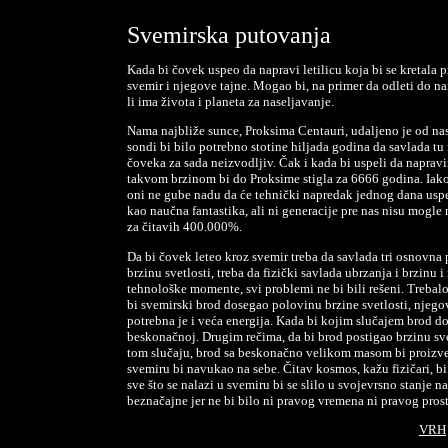
Svemirska putovanja
Kada bi čovek uspeo da napravi letilicu koja bi se kretala pr
svemir i njegove tajne. Mogao bi, na primer da odleti do n
li ima života i planeta za naseljavanje.
Nama najbliže sunce, Proksima Centauri, udaljeno je od nas
sondi bi bilo potrebno stotine hiljada godina da savlada tu
čoveka za sada neizvodljiv. Čak i kada bi uspeli da naprav
takvom brzinom bi do Proksime stigla za 6666 godina. Iako 
oni ne gube nadu da će tehnički napredak jednog dana uspe
kao naučna fantastika, ali ni generacije pre nas nisu mogle
za čitavih 400.000%.
Da bi čovek leteo kroz svemir treba da savlada tri osnovna 
brzinu svetlosti, treba da fizički savlada ubrzanja i brzinu 
tehnološke momente, svi problemi ne bi bili rešeni. Trebalo 
bi svemirski brod dosegao polovinu brzine svetlosti, njego
potrebna je i veća energija. Kada bi kojim slučajem brod do
beskonačnoj. Drugim rečima, da bi brod postigao brzinu sv
tom slučaju, brod sa beskonačno velikom masom bi proizveo
svemiru bi navukao na sebe. Čitav kosmos, kažu fizičari, bi 
sve što se nalazi u svemiru bi se slilo u svojevrsno stanje 
beznačajne jer ne bi bilo ni pravog vremena ni pravog prost
VRH