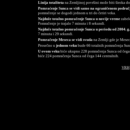
Linija totaliteta
na Zemljinoj površini može biti široka d
Pomraćenje Sunca se vidi samo na ograničenom područ
pomračenje se dogodi jednom u tri do četiri veka.
Najduže totalno pomračenje Sunca u novije vreme
zabele
Pomračenje je trajalo 7 minuta i 8 sekundi.
Najduče totalno pomračenje Sunca u periodu od 2004. g. 
7 minuta i 29 sekundi.
Pomračenje Meseca se vidi svuda
na Zemlji gde je Mesec
Prosečno u
jednom veku
bude 66 totalnih pomračenja Sun
U ovom veku
biće ukupno 228 pomračenja Sunca od čega 14
biće 224 pomračenja Sunca od čega 144 centralnih.
VRH