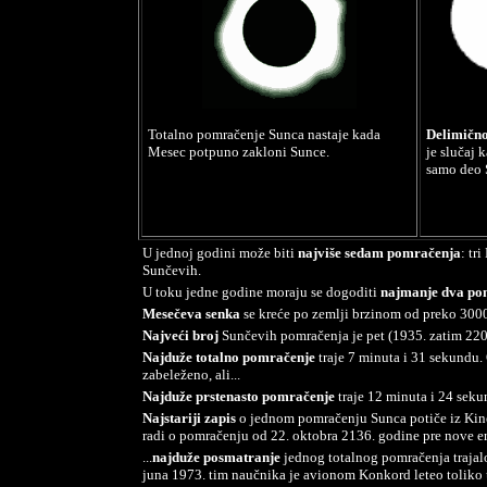
Totalno pomračenje Sunca nastaje kada
Delimičn
Mesec potpuno zakloni Sunce.
je slučaj 
samo deo 
U jednoj godini može biti
najviše sedam pomračenja
: tr
Sunčevih.
U toku jedne godine moraju se dogoditi
najmanje dva po
Mesečeva senka
se kreće po zemlji brzinom od preko 300
Najveći broj
Sunčevih pomračenja je pet (1935. zatim 2206
Najduže totalno pomračenje
traje 7 minuta i 31 sekundu.
zabeleženo, ali...
Najduže prstenasto pomračenje
traje 12 minuta i 24 seku
Najstariji zapis
o jednom pomračenju Sunca potiče iz Kine.
radi o pomračenju od 22. oktobra 2136. godine pre nove er
...
najduže posmatranje
jednog totalnog pomračenja trajal
juna 1973. tim naučnika je avionom Konkord leteo toliko 