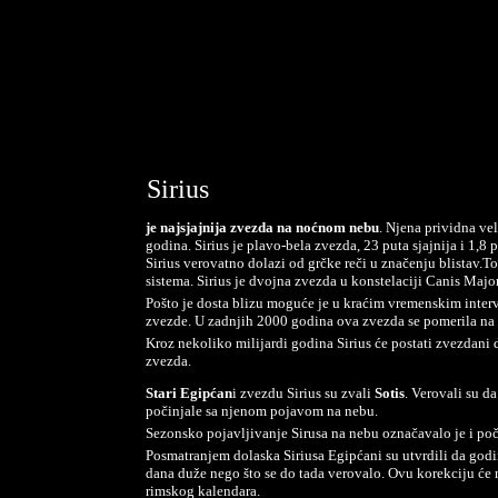
Sirius
je najsjajnija zvezda na noćnom nebu
. Njena prividna vel
godina. Sirius je plavo-bela zvezda, 23 puta sjajnija i 1,8 
Sirius verovatno dolazi od grčke reči u značenju blistav.
sistema. Sirius je dvojna zvezda u konstelaciji Canis Major
Pošto je dosta blizu moguće je u kraćim vremenskim interv
zvezde. U zadnjih 2000 godina ova zvezda se pomerila na n
Kroz nekoliko milijardi godina Sirius će postati zvezdani d
zvezda.
Stari Egipćan
i zvezdu Sirius su zvali
Sotis
. Verovali su d
počinjale sa njenom pojavom na nebu.
Sezonsko pojavljivanje Sirusa na nebu označavalo je i po
Posmatranjem dolaska Siriusa Egipćani su utvrdili da godin
dana duže nego što se do tada verovalo. Ovu korekciju će 
rimskog kalendara.