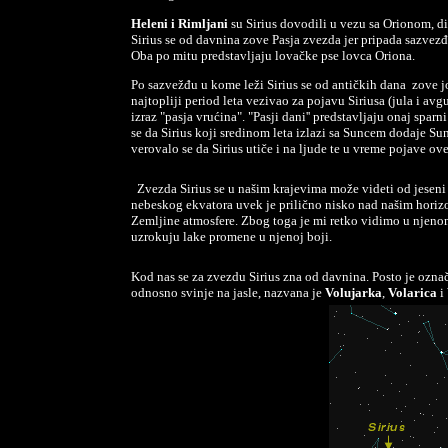
Heleni i Rimljani
su Sirius dovodili u vezu sa Orionom, di
Sirius se od davnina zove Pasja zvezda jer pripada sazvezđ
Oba po mitu predstavljaju lovačke pse lovca Oriona.
Po sazvežđu u kome leži Sirius se od antičkih dana zove j
najtopliji period leta vezivao za pojavu Siriusa (jula i avg
izraz "pasja vrućina". "Pasji dani'' predstavljaju onaj spa
se da Sirius koji sredinom leta izlazi sa Suncem dodaje Su
verovalo se da Sirius utiče i na ljude te u vreme pojave ov
Zvezda Sirius se u našim krajevima može videti od jeseni 
nebeskog ekvatora uvek je prilično nisko nad našim horizo
Zemljine atmosfere. Zbog toga je mi retko vidimo u njenom
uzrokuju lake promene u njenoj boji.
Kod nas se za zvezdu Sirius zna od davnina. Posto je ozna
odnosno svinje na jasle, nazvana je
Volujarka
,
Volarica
i