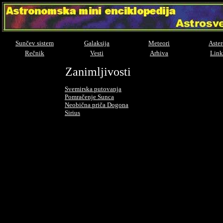
Sunčev sistem
Galaksija
Meteori
Aster
Rečnik
Vesti
Arhiva
Link
Zanimljivosti
Svemirska putovanja
Pomračenje Sunca
Neobična priča Dogona
Sirius