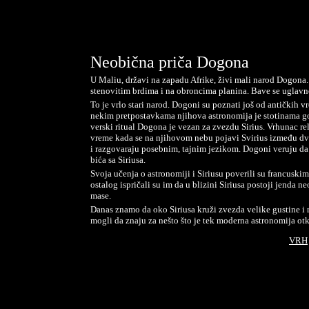
Neobična priča Dogona
U Maliu, državi na zapadu Afrike, živi mali narod Dogona
stenovitim brdima i na obroncima planina. Bave se uglav
To je vrlo stari narod. Dogoni su poznati još od antičkih
nekim pretpostavkama njihova astronomija je stotinama go
verski ritual Dogona je vezan za zvezdu Sirius. Vrhunac r
vreme kada se na njihovom nebu pojavi Svirius između dva
i razgovaraju posebnim, tajnim jezikom. Dogoni veruju da
bića sa Siriusa.
Svoja učenja o astronomiji i Siriusu poverili su francuski
ostalog ispričali su im da u blizini Siriusa postoji jenda
mase.
Danas znamo da oko Siriusa kruži zvezda velike gustine i m
mogli da znaju za nešto što je tek moderna astronomija otk
VRH