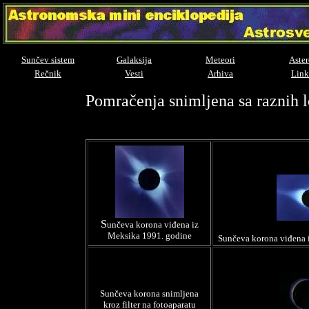
Sunčev sistem
Galaksija
Meteori
Aster
Rečnik
Vesti
Arhiva
Link
Pomračenja snimljena sa raznih l
S
unčeva korona viđena iz
Meksika 1991. godine
Sunčeva korona viđena i
Sunčeva korona snimljena
kroz filter na fotoaparatu