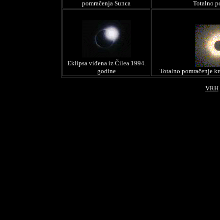
pomračenja Sunca
Totalno p
Eklipsa viđena iz Čilea 1994.
godine
Totalno pomračenje kro
VRH