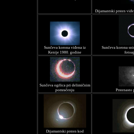
Dijamantski prsten viđe
Sunčeva korona viđena iz
Sunčeva korona snim
Kenije 1980. godine
fotoa
Sunčeva ogrlica pri delimičnim
pomračenju
Prstenasto
Dijamantski prsten kod