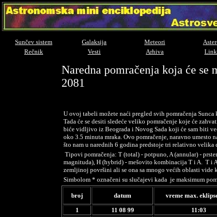
Sunčev sistem
Galaksija
Meteori
Aster
Rečnik
Vesti
Arhiva
Link
Naredna pomračenja koja će se mo
2081
U ovoj tabeli možete naći pregled svih pomračenja Sunca k
Tada će se desiti sledeće veliko pomračenje koje će zahva
biće vidljivo iz Beograda i Novog Sada koji će sam biti ve
oko 3.5 minuta mraka. Ovo pomračenje, naravno umesto na
što nam u narednih 6 godina predstoje tri relativno velika
Tipovi pomračenja: T (total) - potpuno, A (annular) - prsten
magnituda), H (hybrid) - mešovito kombinacija T i A. T i A
zemljinoj površini ali se ona sa mnogo većih oblasti vide 
Simbolom * označeni su slučajevi kada je maksimum pomrač
broj
datum
vreme max. eklips
1
11 08 99
11:03