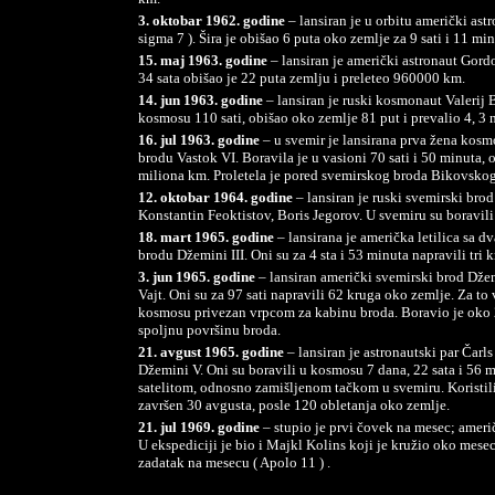
3. oktobar 1962. godine
– lansiran je u orbitu američki ast
sigma 7 ). Šira je obišao 6 puta oko zemlje za 9 sati i 11 m
15. maj 1963. godine
– lansiran je američki astronaut Gord
34 sata obišao je 22 puta zemlju i preleteo 960000 km.
14. jun 1963. godine
– lansiran je ruski kosmonaut Valerij
kosmosu 110 sati, obišao oko zemlje 81 put i prevalio 4, 3 m
16. jul 1963. godine
– u svemir je lansirana prva žena kos
brodu Vastok VI. Boravila je u vasioni 70 sati i 50 minuta, o
miliona km. Proletela je pored svemirskog broda Bikovskog. 
12. oktobar 1964. godine
– lansiran je ruski svemirski br
Konstantin Feoktistov, Boris Jegorov. U svemiru su boravili
18. mart 1965. godine
– lansirana je američka letilica sa 
brodu Džemini III. Oni su za 4 sta i 53 minuta napravili tri 
3. jun 1965. godine
– lansiran američki svemirski brod Dže
Vajt. Oni su za 97 sati napravili 62 kruga oko zemlje. Za to 
kosmosu privezan vrpcom za kabinu broda. Boravio je oko 
spoljnu površinu broda.
21. avgust 1965. godine
– lansiran je astronautski par Čar
Džemini V. Oni su boravili u kosmosu 7 dana, 22 sata i 56 mi
satelitom, odnosno zamišljenom tačkom u svemiru. Koristili
završen 30 avgusta, posle 120 obletanja oko zemlje.
21. jul 1969. godine
– stupio je prvi čovek na mesec; američ
U ekspediciji je bio i Majkl Kolins koji je kružio oko mesec
zadatak na mesecu ( Apolo 11 ) .