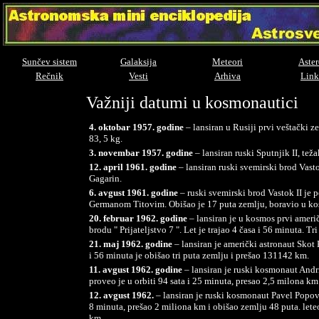
Sunčev sistem
Galaksija
Meteori
Aster
Rečnik
Vesti
Arhiva
Link
Važniji datumi u kosmonautici
4. oktobar 1957. godine
– lansiran u Rusiji prvi veštački ze
83, 5 kg.
3. novembar 1957. godine
– lansiran ruski Sputnjik II, tež
12. april 1961. godine
– lansiran ruski svemirski brod Vasto
Gagarin.
6. avgust 1961. godine
– ruski svemirski brod Vastok II j
Germanom Titovim. Obišao je 17 puta zemlju, boravio u ko
20. februar 1962. godine
– lansiran je u kosmos prvi ameri
brodu " Prijateljstvo 7 ". Let je trajao 4 časa i 56 minuta. 
21. maj 1962. godine
– lansiran je američki astronaut Skot 
i 56 minuta je obišao tri puta zemlju i prešao 131142 km.
11. avgust 1962. godine
– lansiran je ruski kosmonaut Andr
proveo je u orbiti 94 sata i 25 minuta, presao 2,5 milona km
12. avgust 1962.
– lansiran je ruski kosmonaut Pavel Popov
8 minuta, prešao 2 miliona km i obišao zemlju 48 puta. lete
km.