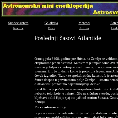
Sunčev sistem
Galaksija
Meteori
Aster
Rečnik
Vesti
Arhiva
Link
Poslednji časovi Atlantide
Osmog jula 8498. godine pre Hrista, na Zemlju se velikom
eksplodirao jedan asteroid. Katastrofa je trajala samo dva 
uništen je biljni i životinjski svet u mnogim regionima naš
vremena. Bio je to dan u kome je potonula legendarna Atlant
čovek izgradio. "Uzrok te apokaliptične katastrofe je astero
Sunca dospeo u gravitaciono polje Zemlje"
- smatra nema
o Atlantidi" prenosimo najzanimljivije delove.
Kataklizma je počela na severozapadnom horizontu: iz du
nebesko telo, koje je najpre ličilo na sićušnu zvezdu, pos
blještavi bolid čiji je sjaj bio jači od stotinu Sunaca. Go
Zemlju.
Pir razularene stihije
Iz pravca severozapada asteroid je nečujno doleteo do oba
severne geografske širine, gde se danas nalazi lučki grad Č