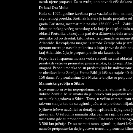
uzrok njene propasti. Za tu tvrdnju on navodi više dokaza.
Dokazi Ota Muka
Kada su 1921. godine izvršena prva vazdušna foto-snimanja
zagonetnog porekla. Stotinak kratera je imalo prečnike od 
2
grada Čarlstona, rasprostirala na oko 156.000 km
. Zaklj
krhotina nekog većeg nebeskog tela koje je eksplodiral
oblasti Portorika ukazuju na pad dva džinovska dela aste
prečnike od po desetak kilometara. Te gromade su napravi
Atlantide. Rastopljena magma iz utrobe Zemlje bila je str
njenom mestu je nastala pukotina u koju je sve do dubine 
kraj Atlantide, čiju je propast pratilo niz katastrofa.
Pepeo lave i isparena morska voda stvoroli su crni oblačn
pasatskih vetrova premeštao prema istoku, ka Evropi, Africi,
uragani. Pepeo i morska so su predstavljali kristalizacione
se obrušavale na Zemlju. Prema Bibliji kiše su trajale 40 da
150 dana. Po proračunima Ota Muka te brojke su potpuno 
Mamutska groblja u Sibiru
Istovremeno sa ovim nepogodama, nad planetom se širio og
dubine Zemlje. Muk smatra da je upravo tom pojavom rešio
mamutskih grobova u Sibiru. Tamo, u večito zamrznutom tlu
takvom stanju kao da su uginuli juče, a ne pre deset hiljad
Njihove leševe naučnici su detaljno ispitivali. Dijagnoza j
gušenjem. U želucima mamuta otkriveni su i njihovi posled
raste tamo gde su pronađeni mamuti. Ono raste pod mnogo 
3.500 km južnije. Da su mamuti tamo uginuli, njihovi leševi 
nameće pretpostavku da je gotovo trenutnu promenu klim