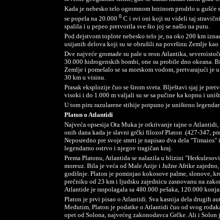
Kada je nebesko telo ogromnom brzinom prodrlo u gušće sl
0
se popela na 20.000
C i svi oni koji su videli taj stravič
spalila i u pepeo pretvorila sve što joj se našlo na putu.
Pod dejstvom toplote nebesko telo je, na oko 200 km iznad
usijanih delova koji su se obrušili na površinu Zemlje kao k
Dve najveće gromade su pale u reon Atlantika, severoisto
30.000 hidrogenskih bombi, one su probile dno okeana. Bi
Zemlje i pomešalo se sa morskom vodom, pretvarajući je u 
30 km u visinu.
Prasak eksplozije čuo se širom sveta. Blještavi sjaj je pre
visoki i do 1.000 m valjali su se sa pučine ka kopnu i uniš
U tom piru razularene stihije potpuno je uništeno legendar
Platon o Atlantidi
Najveća opsesija Ota Muka je otkrivanje tajne o Atlantidi
onih dana kada je slavni grčki filozof Platon
(427-347, pre
Neposredno pre svoje smrti je napisao dva dela "Timaios" 
legendarno ostrvo i njegov tragičan kraj.
Prema Platonu, Atlantida se nalazila u blizini "Herkulesovi
moreuz. Bila je veća od Male Azije i Južne Afrike zajedno
godišnje. Platon je pominjao kokosove palme, slonove, kro
prečniku od 23 km i ljudsku zajednicu zasnovanu na zako
Atlantide je raspolagala sa 480.000 pešaka, 120.000 konj
Platon je prvi pisao o Atlantidi. Sva kasnija dela drugih a
Međutim, Platon je podatke o Atlantidi čuo od svog rođaka 
opet od Solona, najvećeg zakonodavca Grčke. Ali i Solon j