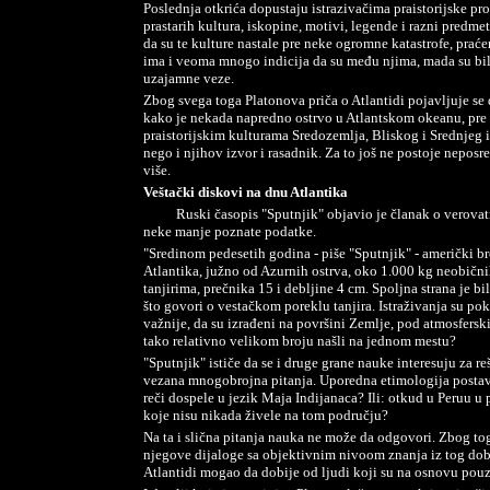
Poslednja otkrića dopustaju istrazivačima praistorijske pro
prastarih kultura, iskopine, motivi, legende i razni predme
da su te kulture nastale pre neke ogromne katastrofe, pra
ima i veoma mnogo indicija da su među njima, mada su bil
uzajamne veze.
Zbog svega toga Platonova priča o Atlantidi pojavljuje se 
kako je nekada napredno ostrvo u Atlantskom okeanu, pre 
praistorijskim kulturama Sredozemlja, Bliskog i Srednjeg i
nego i njihov izvor i rasadnik. Za to još ne postoje neposr
više.
Veštački diskovi na dnu Atlantika
Ruski časopis "Sputnjik" objavio je članak o verovat
neke manje poznate podatke.
"Sredinom pedesetih godina - piše "Sputnjik" - američki b
Atlantika, južno od Azurnih ostrva, oko 1.000 kg neobičnih
tanjirima, prečnika 15 i debljine 4 cm. Spoljna strana je bi
što govori o vestačkom poreklu tanjira. Istraživanja su poka
važnije, da su izrađeni na površini Zemlje, pod atmosfersk
tako relativno velikom broju našli na jednom mestu?
"Sputnjik" ističe da se i druge grane nauke interesuju za r
vezana mnogobrojna pitanja. Uporedna etimologija postav
reči dospele u jezik Maja Indijanaca? Ili: otkud u Peruu u 
koje nisu nikada živele na tom području?
Na ta i slična pitanja nauka ne može da odgovori. Zbog tog
njegove dijaloge sa objektivnim nivoom znanja iz tog dob
Atlantidi mogao da dobije od ljudi koji su na osnovu pouzd