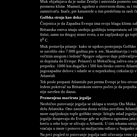
Muk objašnjava da je sudar Zemlje i asteroida pomerio osu
promenu klime. Mamuti, ugušeni u otrovnom dimu, su i t
zamrzivaču. Inače, pre katastrofe u tim predelima su rasli če
Golfska struja kao dokaz
Činjenica je da Zapadna Evropa ima svoju blagu klimu zah
Britanska ostrva imaju srednju godišnju temperaturu od 1
širini, samo na drugoj strani sveta, a ne zapljuskuje ga to
0
0
C.
Muk postavlja pitanje: kako se uprkos postojanju Golfske
se završilo oko 7.000 godina pre n. ere, Skandinavija i vel
večitim snegom i ledom? Njegov odgovor daje prihvatljivo 
ni dopirala do Evrope. Polazeći iz Meksičkog zaliva ona j
prepreku: 1000 km dugačko i 500 km široko ostrvo Atlantid
jugozapadne delove i odatle se u neprekidnoj cirkulaciji v
Atlantidi.
Tek posle propasti Atlantide put prema Evropi je bio otvo
ledeni pokrivač na Britanskom ostrvu počeo je da popušta i
nije završen do danas.
Promenjena maršruta jegulja
Neobično putovanje jegulja se uklapa u teoriju Ota Muka
delu Atlatnika. Ono zauzima dosta veliku površinu Atlanti
more zapljuskuju tople golfske struje. Izleglu mlađ jegulja
jegulje dospevaju do Evrope gde se njihova ogromna jata 
kreću u reke koje se ulivaju u Atlantik. U tim rekama osta
vraćaju u more i ponovo sa mužjacima odlaze u Sargasko m
Na prvi pogled to putovanje jegulja radi očuvanja vrste i 