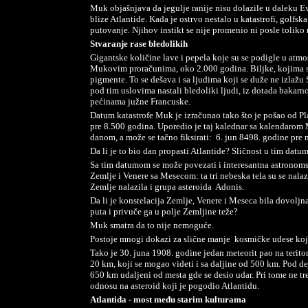
Muk objašnjava da jegulje ranije nisu dolazile u daleku E
blize Atlantide. Kada je ostrvo nestalo u katastrofi, golfs
putovanje. Njihov instikt se nije promenio ni posle toliko 
Stvaranje rase bledolikih
Gigantske količine lave i pepela koje su se podigle u atm
Mukovim proračunima, oko 2.000 godina. Biljke, kojima su
pigmente. To se dešava i sa ljudima koji se duže ne izlažu
pod tim uslovima nastali bledoliki ljudi, iz dotada bakarno
pećinama južne Francuske.
Datum katastrofe Muk je izračunao tako što je pošao od P
pre 8.500 godina. Uporedio je taj kalednar sa kalendarom 
danom, a može se tačno fiksirati:
6. jun 8498. godine pre 
Da li je to bio dan propasti Atlantide? Sličnost u tim datu
Sa tim datumom se može povezati i interesantna astronoms
Zemlje i Venere sa Mesecom: ta tri nebeska tela su se nalazil
Zemlje nalazila i grupa asteroida
Adonis.
Da li je konstelacija Zemlje, Venere i Meseca bila dovoljn
puta i privuče ga u polje Zemljine teže?
Muk smatra da to nije nemoguće.
Postoje mnogi dokazi za slične manje
kosmičke udese koji
Tako je 30. juna 1908. godine jedan meteorit pao na terit
20 km, koji se mogao videti i sa daljine od 500 km. Pod de
650 km udaljeni od mesta gde se desio udar. Pri tome ne tre
odnosu na asteroid koji je pogodio Atlantidu.
Atlantida - most među starim kulturama