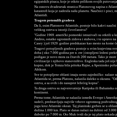
egipatskih pisaca, koje je otkrio prilikom svojih putovanja
Na osnovu dvadesetak stranica Platonovog napisa o Atlanti
katastrofi koja je zadesila našu planetu. Naučnici i pisci, mo
Atlantidi.
Tragom potonulih gradova
Da li, osim Platonove Atlantide, postoje bilo kakvi naučni
velikog ostrva u istoriji čovečanstva?
"Godine 1969. američki pomorski istrazivači su otkrili u k
Andros, ostatke ogromnih zidova i stubova, i to upravo na 
Casey ) još 1929. godine predskazao kao mesto na kome će
Tragovi potopljenih gradova postoje u svim krajevima svet
doba ( oko 7.000 godina pre n. ere ) istopljeni ledeni prekr
podigao je novo mora za čitavih 200 metara. Tako je more
civilizacije i njihovo stanovništvo. Engleska tada još nije
kopno, dok je Temza bila pritoka Rajne, a Apeninsko pol
Afrikom.
Sve te potopljene oblasti imaju nesto zajedničko: nalaze
Atlantida se, prema Platonu, nalazila daleko u okeanu. "Oda
ostrva, a sa ovih i do nasuprot ležećeg kopna".
Ta druga ostrva su najverovatnije Karipska ili Bahamska o
kontinent.
Prema tome, Atlantida se nalazila između Evrope i Amerike
sudeći, predstavljaju najviše vrhove ogromnog podvodnog 
jugu kroz Atlantski okean. Taj planinski greben se u oblasti
dužina 1.000 km. Plato se danas nalazi na dubini od 3.000
duboke po 7.000 m. Oto Muk tvrdi da je taj plato nekada p