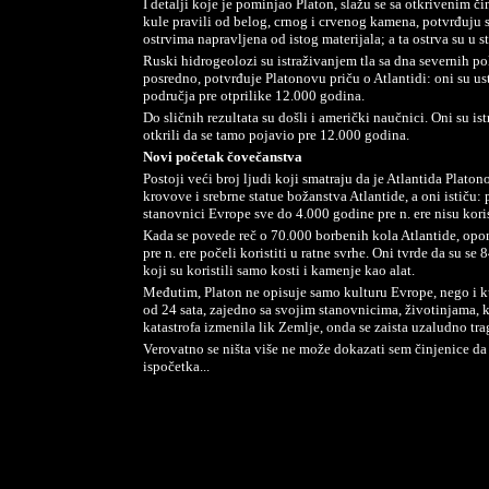
I detalji koje je pominjao Platon, slažu se sa otkrivenim č
kule pravili od belog, crnog i crvenog kamena, potvrđuju 
ostrvima napravljena od istog materijala; a ta ostrva su u s
Ruski hidrogeolozi su istraživanjem tla sa dna severnih po
posredno, potvrđuje Platonovu priču o Atlantidi: oni su usta
područja pre otprilike 12.000 godina.
Do sličnih rezultata su došli i američki naučnici. Oni su is
otkrili da se tamo pojavio pre 12.000 godina.
Novi početak čovečanstva
Postoji veći broj ljudi koji smatraju da je Atlantida Platon
krovove i srebrne statue božanstva Atlantide, a oni ističu:
stanovnici Evrope sve do 4.000 godine pre n. ere nisu koris
Kada se povede reč o 70.000 borbenih kola Atlantide, opon
pre n. ere počeli koristiti u ratne svrhe. Oni tvrde da su s
koji su koristili samo kosti i kamenje kao alat.
Međutim, Platon ne opisuje samo kulturu Evrope, nego i ku
od 24 sata, zajedno sa svojim stanovnicima, životinjama,
katastrofa izmenila lik Zemlje, onda se zaista uzaludno tr
Verovatno se ništa više ne može dokazati sem činjenice d
ispočetka...