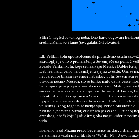
Slika 1: Izgled severnog neba. Dno karte odgovara horizon
sredina Kumove Slame (tzv. galaktički ekvator).
Lik Velikih kola upotrebićemo da pronađemo ostala sazvež
astrologije je ono o pronalaženju Severnjače uz pomoć Vel
zvezde Velikih kola, koje se nazivaju Merak i Dubhe (čita
Dubhea, naići ćemo na usamljenu sjajnu zvezdu. Ona se naziv
neposrednoj blizini severnog nebeskog pola. Severnjača je 
prividni pečnik Meseca, što je toliko malo da najčešće mož
Severnjača je najsjajnija zvezda u sazvežđu Malog medveda
sazvežđe Cefeja čije najsjajnije zvezde tvore lik kućice, ko
vrh otprilike pokazuje prema Severnjači. U ovom sazvežđu 
njoj se cela vrsta takvih zvezda naziva cefeide. Cefeide su
veličinu) i zbog toga im se menja sjaj. Period pulsiranja d 
rudi kola, nazvana Mizar, višestruka je zvezda. U njenoj ne
arapskog jahač) koju ljudi oštrog oka mogu videti prostim o
vida.
Krenemo li od Mizara preko Severnjače na drugu stranu nai
najsjanijih zvezda pravi lik slova "W" ili "M". U ovom saz