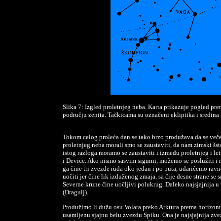
Slika 7: Izgled proletnjeg neba. Karta prikazuje pogled pr
području zenita. Tačkicama su označeni ekliptika i sredin
Tokom celog proleća dan se tako brzo produžava da se več
proletnjeg neba morali smo se zaustaviti, da nam zimski š
istog razloga moramo se zaustaviti i između proletnjeg i l
i Device. Ako nismo sasvim sigurni, možemo se poslužiti i 
ga čine tri zvezde ruda oko jedan i po puta, udarićemo ravno
uočiti jer čine lik izduženog zmaja, sa čije desne strane s
Severne krune čine uočljivi polukrug. Daleko najsjajnija 
(Dragulj).
Produžimo li dužu osu Volara preko Arktura prema horizont
usamljenu sjajnu belu zvezdu Spiku. Ona je najsjajnija zv