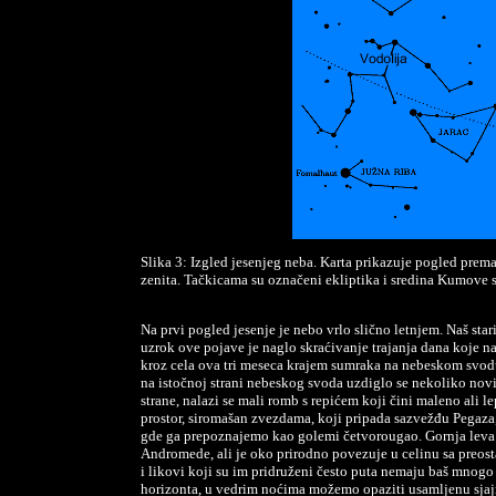
Slika 3: Izgled jesenjeg neba. Karta prikazuje pogled prem
zenita. Tačkicama su označeni ekliptika i sredina Kumove 
Na prvi pogled jesenje je nebo vrlo slično letnjem. Naš star
uzrok ove pojave je naglo skraćivanje trajanja dana koje n
kroz cela ova tri meseca krajem sumraka na nebeskom svod
na istočnoj strani nebeskog svoda uzdiglo se nekoliko nov
strane, nalazi se mali romb s repićem koji čini maleno ali 
prostor, siromašan zvezdama, koji pripada sazvežđu Pegaza,
gde ga prepoznajemo kao golemi četvorougao. Gornja leva
Andromede, ali je oko prirodno povezuje u celinu sa preost
i likovi koji su im pridruženi često puta nemaju baš mnogo
horizonta, u vedrim noćima možemo opaziti usamljenu sjaj