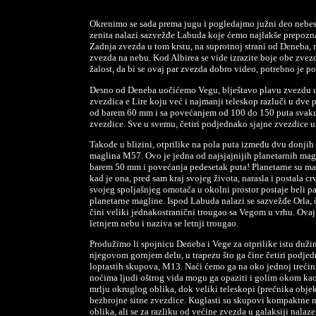
Okrenimo se sada prema jugu i pogledajmo južni deo nebes
zenita nalazi sazvežđe Labuda koje ćemo najlakše prepozna
Zadnja zvezda u tom krstu, na suprotnoj strani od Deneba, n
zvezda na nebu. Kod Albirea se vide izrazite boje obe zvezd
žalost, da bi se ovaj par zvezda dobro video, potrebno je p
Desno od Deneba uočićemo Vegu, blještavo plavu zvezdu u 
zvezdica e Lire koju već i najmanji teleskop razluči u dve 
od barem 60 mm i sa povećanjem od 100 do 150 puta svaku 
zvezdice. Sve u svemu, četiri podjednako sjajne zvezdice 
Takođe u blizini, otprilike na pola puta između dvu donjih 
maglina M57. Ovo je jedna od najsjajnijih planetarnih magl
barem 50 mm i povećanja pedesetak puta! Planetarne su magl
kad je ona, pred sam kraj svojeg života, narasla i postala 
svojeg spoljašnjeg omotača u okolni prostor postaje beli pa
planetarne magline. Ispod Labuda nalazi se sazvežđe Orla, 
čini veliki jednakostranični trougao sa Vegom u vrhu. Ovaj 
letnjem nebu i naziva se letnji trougao.
Produžimo li spojnicu Deneba i Vege za otprilike istu duži
njegovom gornjem delu, u trapezu što ga čine četiri podjedn
loptastih skupova, M13. Naći ćemo ga na oko jednoj trećin
noćima ljudi oštrog vida mogu ga opaziti i golim okom kao
mrlju okruglog oblika, dok veliki teleskopi (prečnika objekt
bezbrojne sitne zvezdice. Kuglasti su skupovi kompaktne n
oblika, ali se za razliku od većine zvezda u galaksiji nalaz