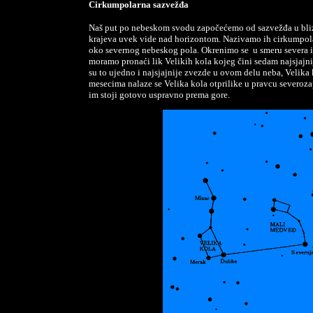
Cirkumpolarna sazvežđa
Naš put po nebeskom svodu započećemo od sazvežđa u blizi
krajeva uvek vide nad horizontom. Nazivamo ih cirkumpola
oko severnog nebeskog pola. Okrenimo se u smeru severa i
moramo pronaći lik Velikih kola kojeg čini sedam najsjajni
su to ujedno i najsjajnije zvezde u ovom delu neba, Velika
mesecima nalaze se Velika kola otprilike u pravcu severoza
im stoji gotovo uspravno prema gore.