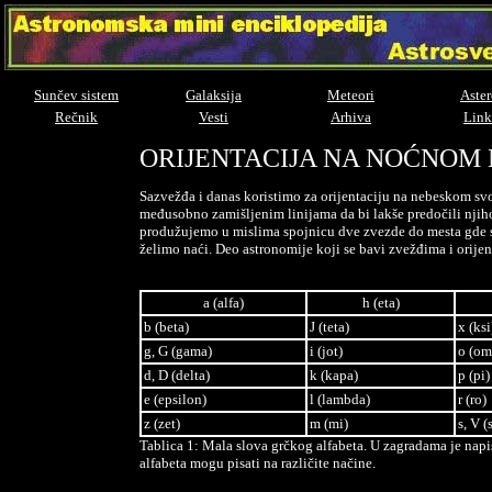
Sunčev sistem
Galaksija
Meteori
Aster
Rečnik
Vesti
Arhiva
Link
ORIJENTACIJA NA NOĆNOM
Sazvežđa i danas koristimo za orijentaciju na nebeskom s
međusobno zamišljenim linijama da bi lakše predočili nji
produžujemo u mislima spojnicu dve zvezde do mesta gde se 
želimo naći. Deo astronomije koji se bavi zvežđima i orije
a
(alfa)
h
(eta)
b
(beta)
J
(teta)
x
(ksi
g, G
(gama)
i
(jot)
o
(om
d, D
(delta)
k
(kapa)
p
(pi)
e
(epsilon)
l
(lambda)
r
(ro)
z
(zet)
m
(mi)
s, V
(
Tablica 1: Mala slova grčkog alfabeta. U zagradama je napi
alfabeta mogu pisati na različite načine.