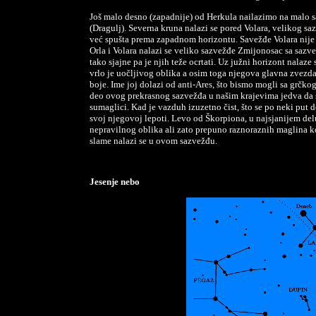
Još malo desno (zapadnije) od Herkula nailazimo na malo 
(Dragulj). Severna kruna nalazi se pored Volara, velikog saz
već spušta prema zapadnom horizontu. Savežđe Volara nije 
Orla i Volara nalazi se veliko sazvežđe Zmijonosac sa saz
tako sjajne pa je njih teže ocrtati. Uz južni horizont nalaz
vrlo je uočljivog oblika a osim toga njegova glavna zvezda 
boje. Ime joj dolazi od anti-Ares, što bismo mogli sa grčkog
deo ovog prekrasnog sazvežđa u našim krajevima jedva da se
sumaglici. Kad je vazduh izuzetno čist, što se po neki put 
svoj njegovoj lepoti. Levo od Škorpiona, u najsjanijem de
nepravilnog oblika ali zato prepuno raznoraznih maglina k
slame nalazi se u ovom sazvežđu.
Jesenje nebo