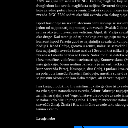
7789. maglina upisana u tzv. NGC katalog maglina) koji s
dvogledom kao svetla magličasta mrljica. Otvoreni skupovi 
koje zajedno putuju kroz svemir. Ovakvi skupovi mogu ima
zvezda. NGC 7789 sadrži oko 900 zvezda vrlo slabog sjaja.
Ispod Kasiopeje na severoistočnom nebu uspinje se sazvežđ
jednu od najpoznatijih promenjivih zvezda. Svakih 2 dana 
sati za oko jednu zvezdanu veličinu. Algol, ili Vražja zvezd
oko druge. Kad tamnija od njih pokrije onu sjajniju mi to 
horizont ispod Perzeja gubi se najsjajnija zvezda cirkump
Kočijaš. Iznad Cefeja, gotovo u zenitu, nalazi se sazvežđe 
šest najsjanijih zvezda često naziva i Severni krst (slika 3.
zvezda u Labudu naziva se Deneb. Nalazimo li se daleko od
i bez mesečine, videćemo i srebrnasti sjaj Kumove slame (
naše galaksije. Njena sredina označena je na karti tačkic
kroz sazvežđa Perzej, Kasiopeja, dira Cefej, i prolazi kro
na pola puta između Perzeja i Kasiopeje, smestila su se dva
se prostim okom vide kao slaba mrljica, ali ih već i najslabi
I na kraju, produžimo li u mislima luk što ga čine tri zvezd
na vrlo sjajnu narandžastu zvezdu, Arktur. Arktur je najsja
za nijansu sjajnija od Vege, blistave plavo-bele zvezde iz s
se nalazi vrlo blizu njenog ruba. U letnjim mesecima nalazi 
sazvežđa Zmaj, Žirafa i Ris, ali ih čine zvezde tako slabog s
tamno i vedro.
Letnje nebo