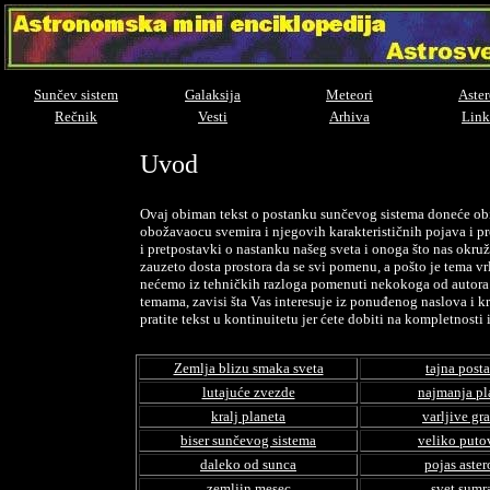
Sunčev sistem
Galaksija
Meteori
Aster
Rečnik
Vesti
Arhiva
Link
Uvod
Ovaj obiman tekst o postanku sunčevog sistema doneće obi
obožavaocu svemira i njegovih karakterističnih pojava i pro
i pretpostavki o nastanku našeg sveta i onoga što nas okružu
zauzeto dosta prostora da se svi pomenu, a pošto je tema v
nećemo iz tehničkih razloga pomenuti nekokoga od autora il
temama, zavisi šta Vas interesuje iz ponuđenog naslova i kr
pratite tekst u kontinuitetu jer ćete dobiti na kompletnosti
Zemlja blizu smaka sveta
tajna post
lutajuće zvezde
najmanja pl
kralj planeta
varljive gr
biser sunčevog sistema
veliko puto
daleko od sunca
pojas aster
zemljin mesec
svet sumr