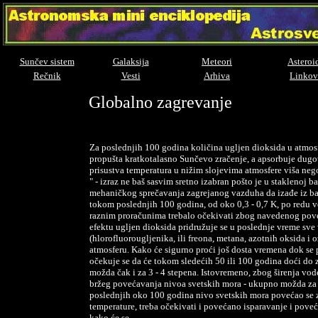
Sunčev sistem
Galaksija
Meteori
Asteroi
Rečnik
Vesti
Arhiva
Linkov
Globalno zagrevanje
Za poslednjih 100 godina količina ugljen dioksida u atmos
propušta kratkotalasno Sunčevo zračenje, a apsorbuje dugo
prisustva temperatura u nižim slojevima atmosfere viša nego 
" - izraz ne baš sasvim sretno izabran pošto je u stakleno
mehaničkog sprečavanja zagrejanog vazduha da izađe iz b
tokom poslednjih 100 godina, od oko 0,3 - 0,7 K, po redu v
raznim proračunima trebalo očekivati zbog navedenog pov
efektu ugljen dioksida pridružuje se u poslednje vreme sve 
(hlorofluorougljenika, ili freona, metana, azotnih oksida i o
atmosferu. Kako će sigurno proći još dosta vremena dok se 
očekuje se da će tokom sledećih 50 ili 100 godina doći do 
možda čak i za 3 - 4 stepena. Istovremeno, zbog širenja vode
bržeg povećavanja nivoa svetskih mora - ukupno možda za ok
poslednjih oko 100 godina nivo svetskih mora povećao se 
temperature, treba očekivati i povećano isparavanje i poveća
kako će se