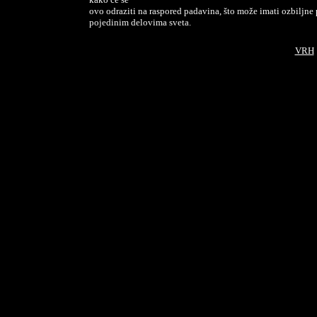
ovo odraziti na raspored padavina, što može imati ozbiljne
pojedinim delovima sveta.
VRH