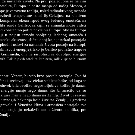
 za nastanak života. Na prvi pogled, ona se ne čini
satelita, Europa je nešto manja od našeg Meseca, a
ope je verovatno toplija, usled radioaktivnog raspada
ezbedi temperature iznad 0ş Celzijusa na relativno
 kompletan okean ispod ovog ledenog omotača, na
ila sonda Galileo, sa čijih se snimaka može videti
ed konstantno polira površinu Europe. Ako na Europi
oji u pojasu između spoljnjeg ledenog omotača i
ansku aktivnost, sličnu onoj koja je nekad postojala
phodni uslovi za nastanak života postoje na Europi,
 izvori energije). Iako je Galileo pronašao tragove
i
Ganimedu
, oni ne raspolažu sa dovoljno energije
svih Galilejevih satelita Jupitera, odlikuje se burnom
nosti Venere, bi vrlo brzo postala pretopla. Ovo bi
ru i uvećavaju tzv. efekat staklene bašte, od koga se
 oduvek bila ovoliko negostoljubiva koliko je danas.
energije manje nego danas, što bi značilo da su
lzijusa manje nego danas na Zemlji. Život bi sasvim
mnogih bakterija koje žive na Zemlji, u grotlima
revalo, i Venerina klima i atmosfera postajale sve
o postojanju nekakvih ranih životnih oblika, pre
Zemlju.