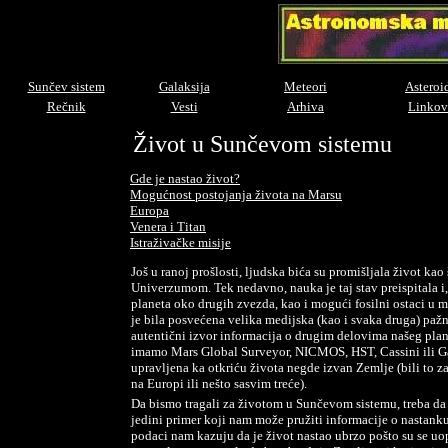
Sunčev sistem
Galaksija
Meteori
Asteroi
Rečnik
Vesti
Arhiva
Linkov
Život u Sunčevom sistemu
Gde je nastao život?
Mogućnost postojanja života na Marsu
Europa
Venera i Titan
Istraživačke misije
Još u ranoj prošlosti, ljudska bića su promišljala život kao
Univerzumom. Tek nedavno, nauka je taj stav preispitala i,
planeta oko drugih zvezda, kao i mogući fosilni ostaci u 
je bila posvećena velika medijska (kao i svaka druga) pažn
autentični izvor informacija o drugim delovima našeg plan
imamo Mars Global Surveyor, NICMOS, HST, Cassini ili Gali
upravljena ka otkriću života negde izvan Zemlje (bili to za
na Europi ili nešto sasvim treće).
Da bismo tragali za životom u Sunčevom sistemu, treba da
jedini primer koji nam može pružiti informacije o nastanku
podaci nam kazuju da je život nastao ubrzo pošto su se uop