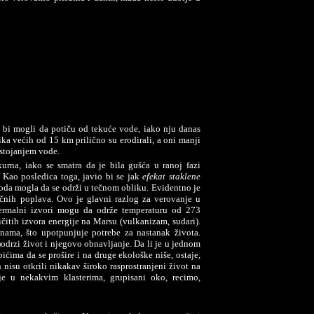
 bi mogli da potiču od tekuće vode, iako nju danas
ika većih od 15 km prilično su erodirali, a oni manji
ostojanjem vode.
skurna, iako se smatra da je bila gušća u ranoj fazi
 Kao posledica toga, javio bi se jak
efekat staklene
voda mogla da se održi u tečnom obliku. Evidentno je
fičnih poplava. Ovo je glavni razlog za verovanje u
termalni izvori mogu da održe temperaturu od 273
ičitih izvora energije na Marsu (vulkanizam, sudari).
nama, što upotpunjuje potrebe za nastanak života.
odrzi život i njegovo obnavljanje. Da li je u jednom
ićima da se prošire i na druge ekološke niše, ostaje,
 nisu otkrili nikakav široko rasprostranjeni život na
e u nekakvim klasterima, grupisani oko, recimo,