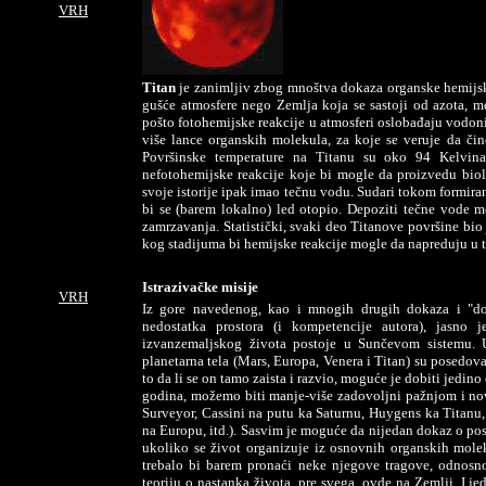
VRH
Titan
je zanimljiv zbog mnoštva dokaza organske hemijske 
gušće atmosfere nego Zemlja koja se sastoji od azota, m
pošto fotohemijske reakcije u atmosferi oslobađaju vodoni
više lance organskih molekula, za koje se veruje da čin
Površinske temperature na Titanu su oko 94 Kelvina
nefotohemijske reakcije koje bi mogle da proizvedu biolo
svoje istorije ipak imao tečnu vodu. Sudari tokom formira
bi se (barem lokalno) led otopio. Depoziti tečne vode 
zamrzavanja. Statistički, svaki deo Titanove površine bio
kog stadijuma bi hemijske reakcije mogle da napreduju u 
Istrazivačke misije
VRH
Iz gore navedenog, kao i mnogih drugih dokaza i "dok
nedostatka prostora (i kompetencije autora), jasno
izvanzemaljskog života postoje u Sunčevom sistemu. U
planetarna tela (Mars, Europa, Venera i Titan) su posedo
to da li se on tamo zaista i razvio, moguće je dobiti jedi
godina, možemo biti manje-više zadovoljni pažnjom i nov
Surveyor, Cassini na putu ka Saturnu, Huygens ka Titanu, G
na Europu, itd.). Sasvim je moguće da nijedan dokaz o po
ukoliko se život organizuje iz osnovnih organskih mole
trebalo bi barem pronaći neke njegove tragove, odnosno
teoriju o nastanka života, pre svega, ovde na Zemlji. I j