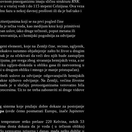
snovnom praorganizmu imaju sličnu strukturu
RNK
.
ive u vrućoj vodi i do 115 stepeni Celzijusa. Ova veza
nu fazu u nekoj davnoj prošlosti ili da je baš tako i
riterijumima koji se na prvi pogled čine
a je tečna voda, kao medijum kroz koji primitivni
ban uslov, iako druge tečnosti, poput metana ili
verovatnija, a i hemijski pogodnija za odvijanje
eni elementi, koje na Zemlji čine, recimo, ugljenik,
i nikakvo razumno objašnjenje zašto bi život u drugim
ak je za očekivati da veći deo njih bude zastupljen
licijuma, pre svega zbog stvaranja hemijskih veza, a ne
bliku ugljen-dioksida u obliku gasa ili rastvorenog u
ni u drugom obliku i mnogo je manje pristupačan).
zbedi uslove za odvijanje odgovarajućih hemijskih
akne njihovo odvijanje. Na Zemlji, većina životne
 mada je u slučaju protoorganizama verovatno bila
procesima. Uz to ne treba zaboraviti ni druge vidove
 sistema koje pružaju dobre dokaze za postojanje
opa
(ovde ćemo posmatrati Europu, inače Jupiterov
 temperature retko prelaze 220 Kelvina, nekih 53
 ima dosta dokaza da je voda ( u tečnom obliku)
rlo verovatno prisutna i danas, mada nešto dublje u