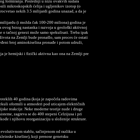
og formiranja. Poslednji u nizu ovakvih sudara
osili mikroskopskih ćelija i ugljenikov izotop (o
rocvetao nekih 3.5 milijardi godina unazad, a da je
d milijardu (i možda čak 100-200 miliona) godina je
ja ovog brzog nastanka i razvoja u geološki aktivnoj
 se o tačnoj genezi može samo spekulisati. Treba ipak
ivota na Zemlji bude pronašlo, sam proces će ostati
eđeni broj aminokiselina pronađe i potom udruži,
oja je hemijski i fizički aktivna kao ona na Zemlji pre
oteklih 40 godina (koja je započela radovima
lekuli oformili u atmosferi pod uticajem električnih
jske reakcije. Neke moderne teorije nude i druge
steme, zagreva se do 400 stepeni Celzijusa i pri
ođe i njihovu reorganizaciju u složenije strukture.
 u evolutivnom stablu, sačinjenom od razlika u
leinske kiseline), koji prenose genetsku