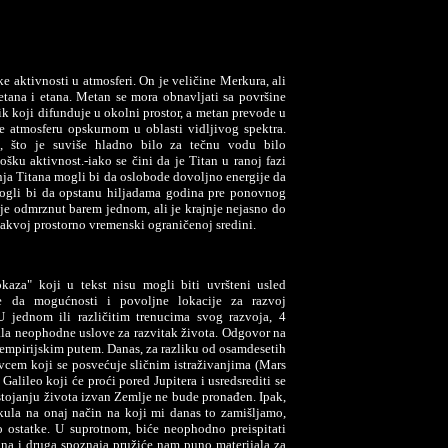
aktivnosti u atmosferi. On je veličine Merkura, ali
etana i etana. Metan se mora obnavljati sa površine
k koji difunduje u okolni prostor, a metan prevode u
e atmosferu opskurnom u oblasti vidljivog spektra.
, što je suviše hladno bilo za tečnu vodu bilo
šku aktivnost.-iako se čini da je Titan u ranoj fazi
nja Titana mogli bi da oslobode dovoljno energije da
mogli bi da opstanu hiljadama godina pre ponovnog
 je odmrznut barem jednom, ali je krajnje nejasno do
takvoj prostorno vremenski ograničenoj sredini.
aza" koji u tekst nisu mogli biti uvršteni usled
 je da mogućnosti i povoljne lokacije za razvoj
 jednom ili različitim trenucima svog razvoja, 4
vala neophodne uslove za razvitak života. Odgovor na
no empirijskim putem. Danas, za razliku od osamdesetih
cem koji se posvećuje sličnim istraživanjima (Mars
alileo koji će proći pored Jupitera i usredsrediti se
stojanju života izvan Zemlje ne bude pronađen. Ipak,
kula na onaj način na koji mi danas to zamišljamo,
 ostatke. U suprotnom, biće neophodno preispitati
edna i druga spoznaja pružiće nam puno materijala za