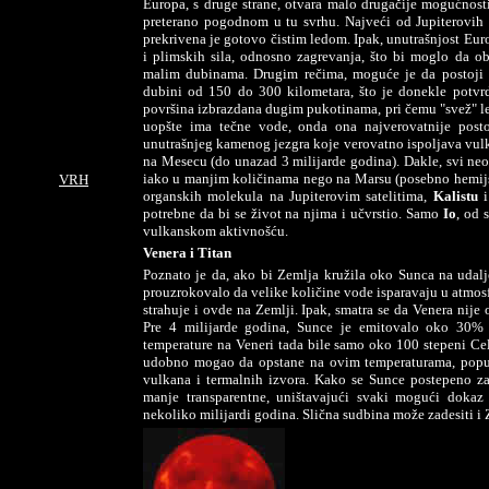
Europa, s druge strane, otvara malo drugačije mogućnosti
preterano pogodnom u tu svrhu. Najveći od Jupiterovih 
prekrivena je gotovo čistim ledom. Ipak, unutrašnjost Eur
i plimskih sila, odnosno zagrevanja, što bi moglo da ob
malim dubinama. Drugim rečima, moguće je da postoji
dubini od 150 do 300 kilometara, što je donekle potvrd
površina izbrazdana dugim pukotinama, pri čemu "svež" l
uopšte ima tečne vode, onda ona najverovatnije post
unutrašnjeg kamenog jezgra koje verovatno ispoljava vulk
na Mesecu (do unazad 3 milijarde godina). Dakle, svi neo
iako u manjim količinama nego na Marsu (posebno hemijski
VRH
organskih molekula na Jupiterovim satelitima,
Kalistu
potrebne da bi se život na njima i učvrstio. Samo
Io
, od 
vulkanskom aktivnošću.
Venera i Titan
Poznato je da, ako bi Zemlja kružila oko Sunca na udalje
prouzrokovalo da velike količine vode isparavaju u atmosfe
strahuje i ovde na Zemlji. Ipak, smatra se da Venera nije
Pre 4 milijarde godina, Sunce je emitovalo oko 30% 
temperature na Veneri tada bile samo oko 100 stepeni Ce
udobno mogao da opstane na ovim temperaturama, poput 
vulkana i termalnih izvora. Kako se Sunce postepeno zag
manje transparentne, uništavajući svaki mogući dokaz 
nekoliko milijardi godina. Slična sudbina može zadesiti i 