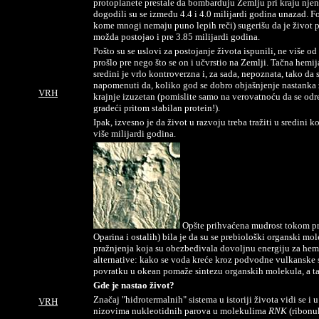
protoplanete prestale da bombarduju Zemlju pri kraju njen
dogodili su se između 4.4 i 4.0 milijardi godina unazad. F
kome mnogi nemaju puno lepih reči) sugerišu da je život p
možda postojao i pre 3.85 milijardi godina.
Pošto su se uslovi za postojanje života ispunili, ne više o
prošlo pre nego što se on i učvrstio na Zemlji. Tačna hemi
sredini je vrlo kontroverzna i, za sada, nepoznata, tako da
napomenuti da, koliko god se dobro objašnjenje nastanka ž
VRH
krajnje izuzetan (pomislite samo na verovatnoću da se odr
gradeći pritom stabilan protein!).
Ipak, izvesno je da život u razvoju treba tražiti u sredini k
više milijardi godina.
Opšte prihvaćena mudrost tokom pr
Oparina i ostalih) bila je da su se prebiološki organski mo
pražnjenja koja su obezbeđivala dovoljnu energiju za hemi
alternative: kako se voda kreće kroz podvodne vulkanske si
povratku u okean pomaže sintezu organskih molekula, a tak
Gde je nastao život?
Značaj "hidrotermalnih" sistema u istoriji života vidi se i
VRH
nizovima nukleotidnih parova u molekulima
RNK
(ribonuk