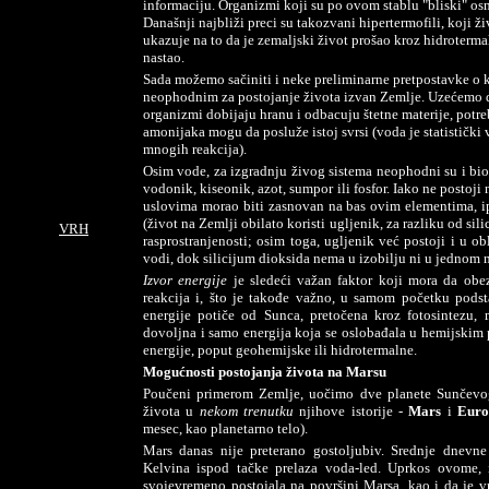
informaciju. Organizmi koji su po ovom stablu "bliski" o
Današnji najbliži preci su takozvani hipertermofili, koji ž
ukazuje na to da je zemaljski život prošao kroz hidrotermal
nastao.
Sada možemo sačiniti i neke preliminarne pretpostavke o k
neophodnim za postojanje života izvan Zemlje. Uzećemo d
organizmi dobijaju hranu i odbacuju štetne materije, potre
amonijaka mogu da posluže istoj svrsi (voda je statistički 
mnogih reakcija).
Osim vode, za izgradnju živog sistema neophodni su i biog
vodonik, kiseonik, azot, sumpor ili fosfor. Iako ne postoj
uslovima morao biti zasnovan na bas ovim elementima, ip
(život na Zemlji obilato koristi ugljenik, za razliku od si
VRH
rasprostranjenosti; osim toga, ugljenik već postoji i u o
vodi, dok silicijum dioksida nema u izobilju ni u jednom 
Izvor energije
je sledeći važan faktor koji mora da obe
reakcija i, što je takođe važno, u samom početku podst
energije potiče od Sunca, pretočena kroz fotosintezu,
dovoljna i samo energija koja se oslobađala u hemijskim 
energije, poput geohemijske ili hidrotermalne.
Mogućnosti postojanja života na Marsu
Poučeni primerom Zemlje, uočimo dve planete Sunčevog
života u
nekom trenutku
njihove istorije -
Mars
i
Eur
mesec, kao planetarno telo).
Mars danas nije preterano gostoljubiv. Srednje dnevne
Kelvina ispod tačke prelaza voda-led. Uprkos ovome,
svojevremeno postojala na površini Marsa, kao i da je v