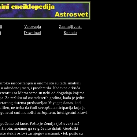
di
Verovanja
Zanimljivosti
i
Download
Kontakt
 široko raspostranjen u onome što su tada smatrali
 u određenoj meri, i preobratila. Nedavna otkrića
meteoritu sa Marsa samo su neki od događaja kojima
ja. Za razliku od osamdesetih godina, kada je jedini
etarnog sistema predstavljao Voyager, danas, kad
leo, ne treba da čudi sveopšta anticipacija koja je
gonetni crni monoliti na Jupiteru, inteligentni kitovi
 pođemo od kuće. Pošto je Zemlja (još uvek) naš
 života, moramo ga se grčevito držati. Geološki
šte stekli oslovi za njegov nastanak - tek pošto su