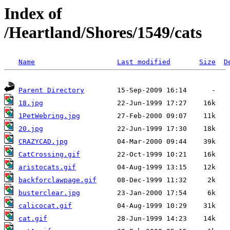
Index of
/Heartland/Shores/1549/cats
Name
Last modified
Size
D
Parent Directory
18.jpg
1PetWebring.jpg
20.jpg
CRAZYCAD.jpg
CatCrossing.gif
aristocats.gif
backforclawpage.gif
busterclear.jpg
calicocat.gif
cat.gif