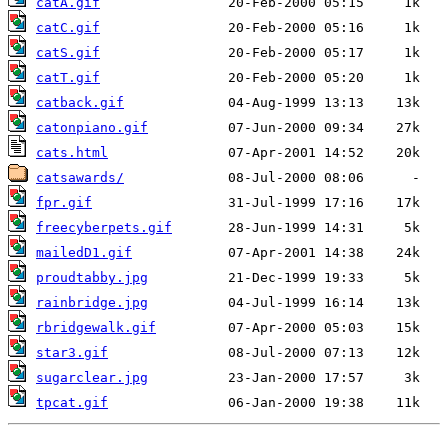
catA.gif
catC.gif
catS.gif
catT.gif
catback.gif
catonpiano.gif
cats.html
catsawards/
fpr.gif
freecyberpets.gif
mailedD1.gif
proudtabby.jpg
rainbridge.jpg
rbridgewalk.gif
star3.gif
sugarclear.jpg
tpcat.gif