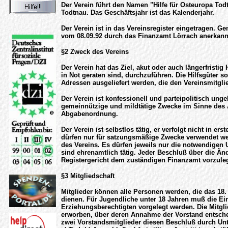
Der Verein führt den Namen "Hilfe für Osteuropa Todt
Todtnau. Das Geschäftsjahr ist das Kalenderjahr.
Der Verein ist in das Vereinsregister eingetragen. G
vom 08.09.92 durch das Finanzamt Lörrach anerkann
§2 Zweck des Vereins
Der Verein hat das Ziel, akut oder auch längerfristig
in Not geraten sind, durchzuführen. Die Hilfsgüter 
Adressen ausgeliefert werden, die den Vereinsmitglie
Der Verein ist konfessionell und parteipolitisch ung
gemeinnützige und mildtätige Zwecke im Sinne des 
Abgabenordnung.
Der Verein ist selbstlos tätig, er verfolgt nicht in er
dürfen nur für satzungsmäßige Zwecke verwendet wer
des Vereins. Es dürfen jeweils nur die notwendigen
sind ehrenamtlich tätig. Jeder Beschluß über die Ä
Registergericht dem zuständigen Finanzamt vorzule
§3 Mitgliedschaft
Mitglieder können alle Personen werden, die das 18
dienen. Für Jugendliche unter 18 Jahren muß die Ein
Erziehungsberechtigten vorgelegt werden. Die Mitglie
erworben, über deren Annahme der Vorstand entsche
zwei Vorstandsmitglieder diesen Beschluß durch Unte