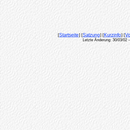
[
Startseite
] [
Satzung
] [
Kurzinfo
] [
Vo
Letzte Änderung: 30/03/02 -