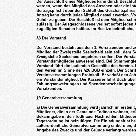
Der Ausschluß eines Mitgliedes kann durch Beschl
werden, wenn das Mitglied das Ansehen oder die Int
Beitragspflicht über den Schluß des Geschäftsjahre
Antrag kann durch jedes Mitglied gestellt werden. 
Gehör zu geben. Der Beschluß ist dem Mitglied schrif
zulässig. Der Ausgeschlossene verliert sofort jeden 
zugefügten Schaden haftbar. Im Besitze befindliche
§8 Der Vorstand
Der Vorstand besteht aus dem 1. Vorsitzenden und zw
Mitglied der Zweigstelle Seelscheid sein soll, dem Sc
Zweigstelle Seelscheid angehören sollen. Der Vorsta
Vorstandsmitglieder anwesend sind. Bei Stimmenglei
Vorstand führt die laufenden Geschäfte des Vereins. 
den Verein im Sinne des §26 BGB einzeln. Der Schrift
Vereinsversammlungen Protokoll. Er verfaßt den Jahre
ein Vorstandsmitglied. Der Kassierer führt Buch üb
Zahlungsanweisungen und Spendenbescheinigungen be
Vorsitzenden.
§9 Generalversammlung
a) Die Generalversammlung wird jährlich im ersten 
Mitglieder, die in der Gemeinde Todtnau wohnen, er
Bekanntgabe in den Todtnauer Nachrichten. Mitlieder,
Tagesordnung ist beizufügen. Die Einladungsfrist be
außerordentliche Generalversammlung einberufen, di
Angabe des Zwecks und der Gründe verlangt werden