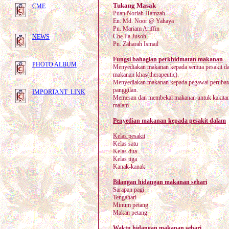
Tukang Masak
CME
Puan Noriah Hamzah
En. Md. Noor @ Yahaya
Pn. Mariam Ariffin
Che Pa Jusoh
NEWS
Pn. Zaharah Ismail
Fungsi bahagian perkhidmatan makanan
PHOTO ALBUM
Menyediakan makanan kepada semua pesakit dal
makanan khas(therapeutic).
Menyediakan makanan kepada pegawai perubata
panggilan.
IMPORTANT LINK
Memesan dan membekal makanan untuk kakitan
malam.
Penyedian makanan kepada pesakit dalam
Kelas pesakit
Kelas satu
Kelas dua
Kelas tiga
Kanak-kanak
Bilangan hidangan makanan sehari
Sarapan pagi
Tengahari
Minum petang
Makan petang
Waktu hidangan makanan sehari