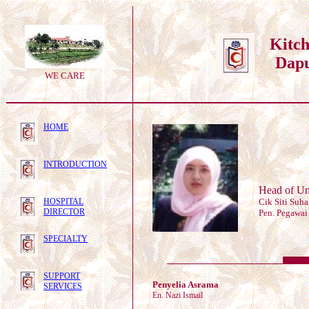
Kitc
Dap
WE CARE
HOME
INTRODUCTION
Head of Un
HOSPITAL
Cik Siti Suha
DIRECTOR
Pen. Pegawa
SPECIALTY
SUPPORT
Penyelia Asrama
SERVICES
En. Nazi Ismail