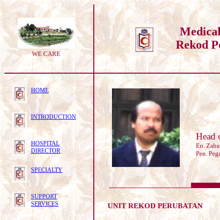
Medical
Rekod P
WE CARE
HOME
INTRODUCTION
Head 
HOSPITAL
En. Zaha
DIRECTOR
Pen. Peg
SPECIALTY
SUPPORT
SERVICES
UNIT REKOD PERUBATAN