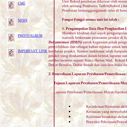
Unit Rekod perubatan diketuai oleh seora
CME
oleh seorang Pembantu Tadbir(Rekod ) da
Perubatan bertanggungjawab terus di bawa
Fungsi-Fungsi utama unit ini ialah :
NEWS
1. Pengumpulan Data Dan Penghasilan 
Memberi khidmat dari aspek pengumpulan
PHOTO ALBUM
statistik berkenaan perawatan pesakit di
Dokumentasi (HMIS)
untuk kegunaan pihak pengu
penyelidikan dan sebagai bahan rujukan untuk m
IMPORTANT LINK
kesihatan pesakit. Sumber maklumat ialah daripad
pesakit yang dirakamkan dalam bentuk lapuran sta
sumber tersebut seperti Banci Harian Wad, Rekod 
Daftar Bersalin, Daftar Bedah dan lain-lain buku 
2. Penyediaan Lapuran Perubatan/Pemeriksaan
Tujuan Lapuran Perubatan/Pemeriksaan May
Lapuran Perubatan/Pemeriksaan Mayat dipohon
Kecederaan/Kematian aki
Kecuaian yang menyebabk
Keuzuran/kesakitan akiba
Penyakit Pekerjaan(Penyak