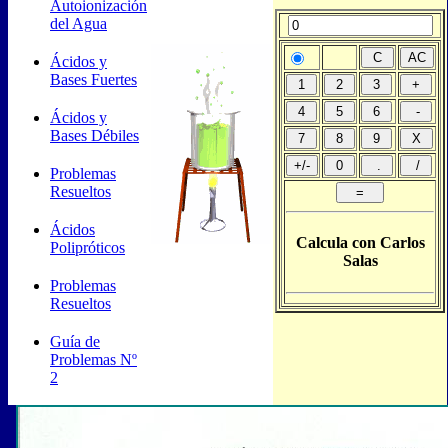
Autoionización
del Agua
Ácidos y
Bases Fuertes
Ácidos y
Bases Débiles
Problemas
Resueltos
Ácidos
Calcula con Carlos
Polipróticos
Salas
Problemas
Resueltos
Guía de
Problemas Nº
2