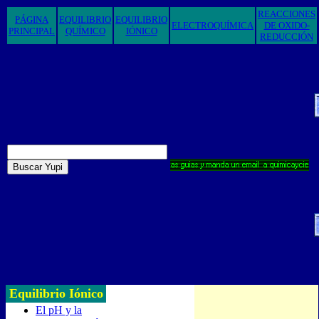
REACCIONES
PÁGINA
EQUILIBRIO
EQUILIBRIO
ELECTROQUÍMICA
DE OXIDO-
PRINCIPAL
QUÍMICO
IÓNICO
REDUCCIÓN
Equilibrio Iónico
El pH y la