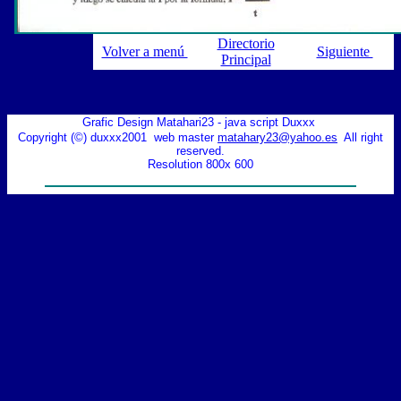
Directorio
Volver a menú
Siguiente
Principal
Grafic Design Matahari23 - java script Duxxx
Copyright (©) duxxx2001 web master
matahary23@yahoo.es
All right
reserved.
Resolution 800x 600